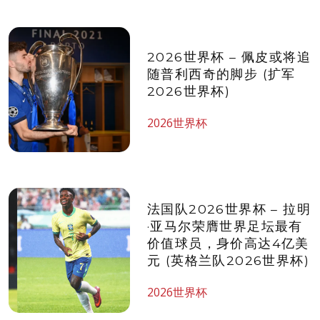
2026世界杯 – 佩皮或将追
随普利西奇的脚步 (扩军
2026世界杯)
2026世界杯
法国队2026世界杯 – 拉明
·亚马尔荣膺世界足坛最有
价值球员，身价高达4亿美
元 (英格兰队2026世界杯)
2026世界杯