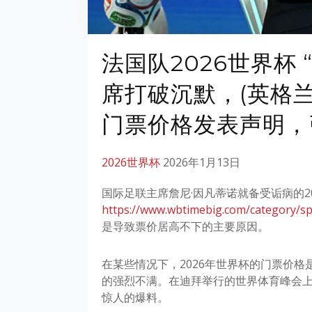
法国队2026世界杯
席打破沉默，(英格兰
门票价格发表声明，
2026世界杯
2026年1月13日
国际足联主席詹尼·因凡蒂诺就备受诟病的2
https://www.wbtimebig.com/category/s
是导致票价居高不下的主要原因。
在某些情况下，2026年世界杯的门票价格
的强烈不满。在迪拜举行的世界体育峰会
惊人的爆料。