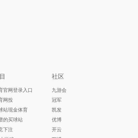
目
社区
育官网登录入口
九游会
育网投
冠军
球站现金体育
凯发
谱的买球站
优博
竞下注
开云