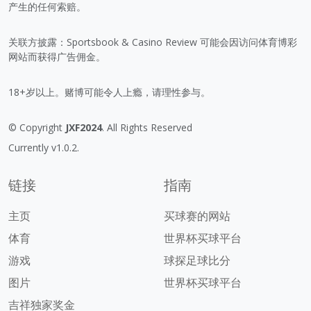
产生的任何索赔。
关联方披露：Sportsbook & Casino Review 可能会因访问体育博彩
网站而获得广告佣金。
18+岁以上。赌博可能令人上瘾，请理性参与。
© Copyright
JXF2024
. All Rights Reserved
Currently v1.0.2.
链接
指南
主页
买球赛的网站
体育
世界杯买球平台
游戏
球探足球比分
图片
世界杯买球平台
吉祥独家奖金