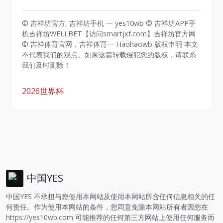
© 吉祥坊官方, 吉祥坊手机 一 yes10wb © 吉祥坊APP手
机吉祥坊WELLBET【访问smartjxf.com】吉祥坊官方网
© 吉祥体育官网，吉祥体育一 Haohaowb 版权申明 本文
不代表我们的观点。如果这篇转载侵犯您的版权，请联系
我们及时删除！
2026世界杯
中国YES
中国YES 不承担与您使用本网站及使用本网站所含任何信息相关的任
何责任。作为使用本网站的条件，您同意免除本网站所有者因您在
https://yes10wb.com
可能推荐的任何第三方网站上使用任何服务而