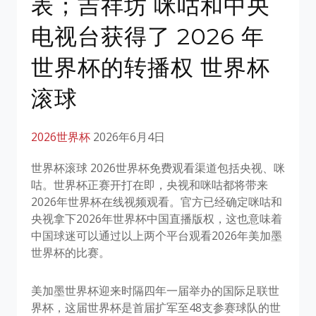
表；吉祥坊 咪咕和中央
电视台获得了 2026 年
世界杯的转播权 世界杯
滚球
2026世界杯
2026年6月4日
世界杯滚球 2026世界杯免费观看渠道包括央视、咪
咕。世界杯正赛开打在即，央视和咪咕都将带来
2026年世界杯在线视频观看。官方已经确定咪咕和
央视拿下2026年世界杯中国直播版权，这也意味着
中国球迷可以通过以上两个平台观看2026年美加墨
世界杯的比赛。
美加墨世界杯迎来时隔四年一届举办的国际足联世
界杯，这届世界杯是首届扩军至48支参赛球队的世