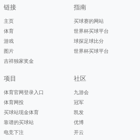
链接
指南
主页
买球赛的网站
体育
世界杯买球平台
游戏
球探足球比分
图片
世界杯买球平台
吉祥独家奖金
项目
社区
体育官网登录入口
九游会
体育网投
冠军
买球站现金体育
凯发
靠谱的买球站
优博
电竞下注
开云