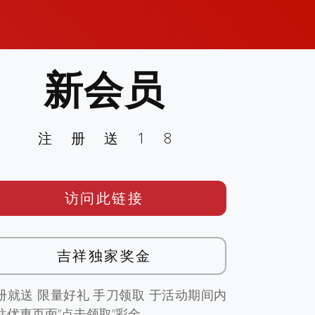
新会员
注册送18
访问此链接
吉祥独家奖金
册就送 限量好礼 手刀领取 于活动期间内
往优惠页面”点击领取”彩金。