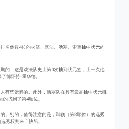
排名倒数4位的火箭、戏法、活塞、雷霆抽中状元的
期的，这是戏法队史上第4次抽到状元签，上一次他
择了德怀特-霍华德。
让人有些遗憾的。此外，活塞队在具有最高抽中状元概
运的挤到了第4顺位。
的。别的，值得注意的是，鹈鹕（第8顺位）的选秀
的选秀权则来自快船。