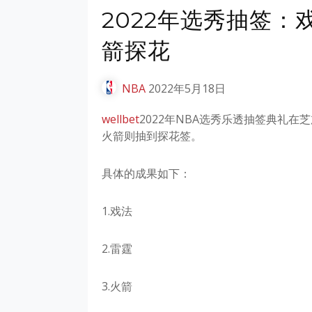
2022年选秀抽签：
箭探花
NBA
2022年5月18日
wellbet
​2022年NBA选秀乐透抽签典
火箭则抽到探花签。
具体的成果如下：
1.戏法
2.雷霆
3.火箭