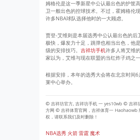
姆格伦是这一季新星中公认最出色的护筐高
卫一般出色的控球技术。不过，霍姆格伦现
许多NBA球队选择他时的一大顾虑。
贾登-艾维则是本届选秀中公认最出色的后卫
极快，爆发力十足，跳弹也相当出色，他
级的安排技巧。
吉祥坊手机
​许多人将艾维
家以为，艾维与现在联盟的当红炸子鸡之一
根据安排，本年的选秀大会将在北京时间6
莱中心举办。
© 吉祥坊官方, 吉祥坊手机 一 yes10wb © 吉祥
方网 © 吉祥体育官网，吉祥体育一 Haohao
权，请联系我们及时删除！
NBA选秀
火箭
雷霆
魔术