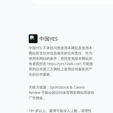
中国YES
中国YES 不承担与您使用本网站及使用本
网站所含任何信息相关的任何责任。作为
使用本网站的条件，您同意免除本网站所
有者因您在
https://yes10wb.com
可能推
荐的任何第三方网站上使用任何服务而产
生的任何索赔。
关联方披露：Sportsbook & Casino
Review 可能会因访问体育博彩网站而获得
广告佣金。
18+岁以上。赌博可能令人上瘾，请理性