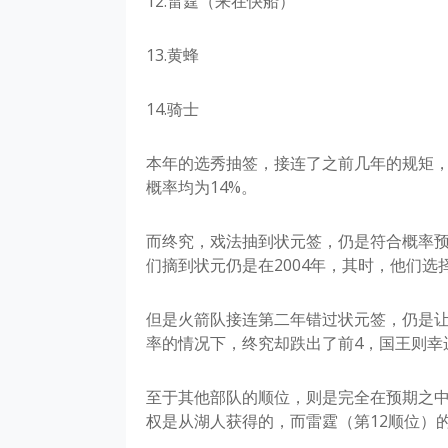
12.雷霆（来在快船）
13.黄蜂
14.骑士
本年的选秀抽签，接连了之前几年的规矩，
概率均为14%。
而终究，戏法抽到状元签，仍是符合概率预
们摘到状元仍是在2004年，其时，他们选
但是火箭队接连第二年错过状元签，仍是
率的情况下，终究却跌出了前4，国王则幸
至于其他部队的顺位，则是完全在预期之中
权是从湖人获得的，而雷霆（第12顺位）