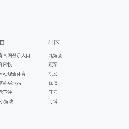
目
社区
育官网登录入口
九游会
育网投
冠军
球站现金体育
凯发
谱的买球站
优博
竞下注
开云
g小游戏
万博