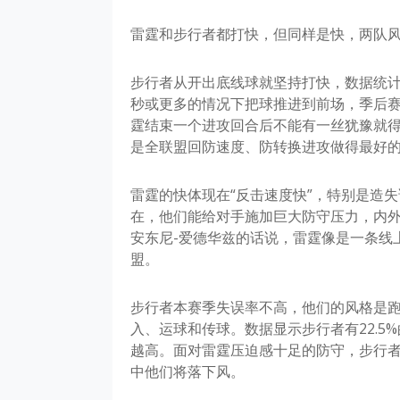
雷霆和步行者都打快，但同样是快，两队
步行者从开出底线球就坚持打快，数据统计，
秒或更多的情况下把球推进到前场，季后
霆结束一个进攻回合后不能有一丝犹豫就
是全联盟回防速度、防转换进攻做得最好
雷霆的快体现在“反击速度快”，特别是造
在，他们能给对手施加巨大防守压力，内
安东尼-爱德华兹的话说，雷霆像是一条线
盟。
步行者本赛季失误率不高，他们的风格是
入、运球和传球。数据显示步行者有22.5
越高。面对雷霆压迫感十足的防守，步行
中他们将落下风。