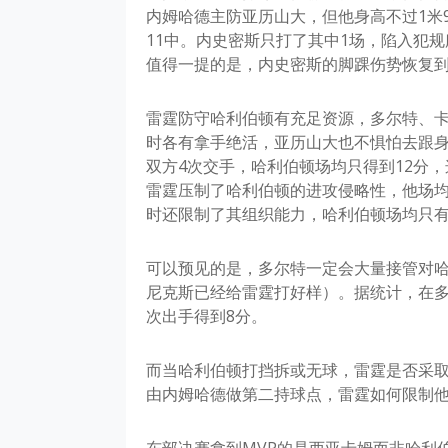
内姆哈德主防亚历山大，但他身高不过1米9
11中。内史密斯只打了其中1场，陷入犯
值得一提的是，内史密斯的脚踝伤势恢复
雷霆防守哈利伯顿有充足资源，多尔特、卡
时各有拿手绝活，亚历山大也不惧怕去跟身
双方4次交手，哈利伯顿场均只得到12分
雷霆压制了哈利伯顿的进攻侵略性，他场均只
时还限制了其组织能力，哈利伯顿场均只有8
可以预见的是，多尔特一定会大量接管对哈
尼克斯已经给雷霆打好样）。据统计，在多
次出手得到8分。
而当哈利伯顿打挡拆或无球，雷霆是否采
由内姆哈德做第二持球点，雷霆如何限制
东部决赛拿到MVP的是西亚卡姆而非哈利