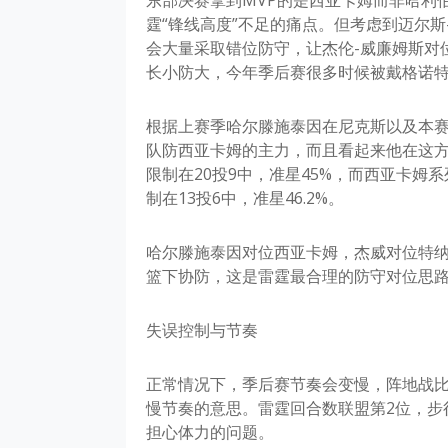
霆“锋线高度”不足的痛点。但考虑到迈尔
会大量采取错位防守，让杰伦-威廉姆斯对
长小防大，今年季后赛很多时候被戴格诺
根据上赛季哈尔滕施泰因在尼克斯以及本
队防西亚卡姆的主力，而且看起来他在这
限制在20投9中，准星45%，而西亚卡姆
制在13投6中，准星46.2%。
哈尔滕施泰因对位西亚卡姆，杰威对位特
篮下协防，这是雷霆最合理的防守对位思
失误控制与节奏
正常情况下，季后赛节奏会变慢，阵地战
慢节奏的意思。雷霆回合数联盟第2位，步
担心体力的问题。