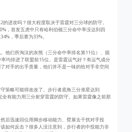
2的进攻吗？很大程度取决于雷霆对三分球的防守。
0%，首发五虎中只有哈利伯顿三分命中率没达到四
4%，季后赛为33%。
。他们所淘汰的灰熊（三分命中率排名第11位）、掘
中率均排进了联盟前15位。是雷霆运气好？有运气成分
制了对手的出手质量，他们并不是一味的给对手非空间
防守策略可能得改改了。步行者底角三分准星达到
，他们完全有能力用三分射穿雷霆的防守。如果雷霆像之前那
击然后迅速回位用脚步移动能力、臂展去干扰对手投
者该如何反击？很多人没注意到，步行者的中投能力非