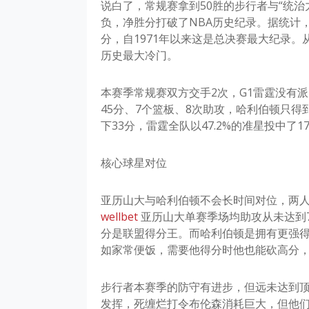
说白了，常规赛拿到50胜的步行者与“统治
负，净胜分打破了NBA历史纪录。据统计，
分，自1971年以来这是总决赛最大纪录。
历史最大冷门。
本赛季常规赛双方交手2次，G1雷霆没有
45分、7个篮板、8次助攻，哈利伯顿只得
下33分，雷霆全队以47.2%的准星投中了
核心球星对位
亚历山大与哈利伯顿不会长时间对位，两人
wellbet
亚历山大单赛季场均助攻从未达到7
分是联盟得分王。而哈利伯顿是拥有更强
如家常便饭，需要他得分时他也能砍高分，
步行者本赛季的防守有进步，但远未达到
发挥，死缠烂打令布伦森消耗巨大，但他