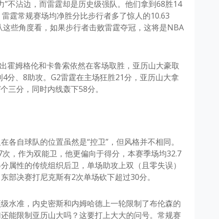
力”不沾边，而雷霆却是历史级强队。他们拿到68胜14
雷霆常规赛场均净胜分比步行者多了惊人的10.63
从这些角度看，如果步行者击败雷霆夺冠，这将是NBA
派出霍姆格伦和卡鲁索依然在客场取胜，亚历山大豪取
到4分、8助攻。G2雷霆在主场狂胜21分，亚历山大拿
17个三分，同时内线轰下58分。
在各自球队的位置虽然是“控卫”，但风格并不相同。
次，作为双能卫，他更偏向于得分，本赛季场均32.7
得分属性的传统组织后卫，单场助攻上双（且零失误）
东部决赛打尼克斯有2次单场砍下超过30分。
顶级水准，内史密斯和内姆哈德上一轮限制了布伦森的
们还能限制亚历山大吗？这要打上大大的问号。常规赛