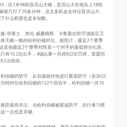
3，比1米98的亚历山大矮，亚历山大在他头上18投
规麻烦只打了20多分钟，没太多机会去对位亚历山大。
到了什么程度也是未知数。
森-华莱士、杰伦-威廉姆斯、卡鲁索在防守顶级后卫
体天赋一般的哈利伯顿对位。据统计，最近2个赛季
，这是他最近2个赛季对阵某一个对手的最低得分纪录。
有10.2次出手，4场比赛一共得到2次罚球，雷霆同
.5次助攻。
利伯顿的防守，从后场就对他进行紧逼防守（东决G5
尔特对位哈利伯顿的122个回合中，哈利伯顿一共10
取换防值得关注。当哈利伯顿被紧逼防守，步行者习惯
他这一点也是关键。
伯顿，作为高大、全能型锋线，西亚卡姆可能会打到雷