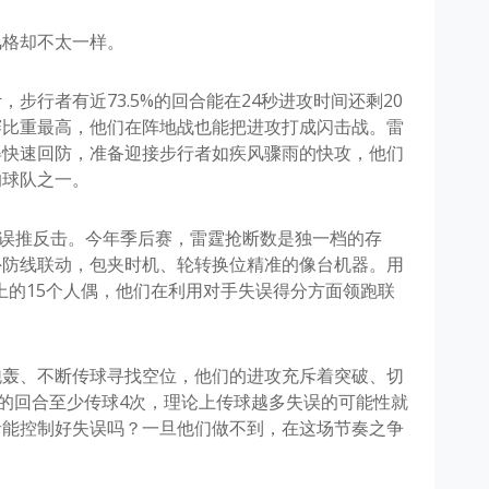
风格却不太一样。
步行者有近73.5%的回合能在24秒进攻时间还剩20
赛比重最高，他们在阵地战也能把进攻打成闪击战。雷
得快速回防，准备迎接步行者如疾风骤雨的快攻，他们
的球队之一。
失误推反击。今年季后赛，雷霆抢断数是独一档的存
外防线联动，包夹时机、轮转换位精准的像台机器。用
上的15个人偶，他们在利用对手失误得分方面领跑联
跑轰、不断传球寻找空位，他们的进攻充斥着突破、切
%的回合至少传球4次，理论上传球越多失误的可能性就
者能控制好失误吗？一旦他们做不到，在这场节奏之争