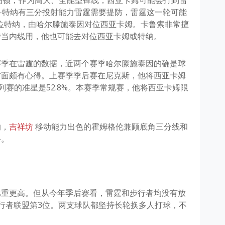
斯-特纳有三分投射能力雷霆需要提防，雷霆这一轮可能
位特纳，由哈尔滕施泰因对位西亚卡姆。卡鲁索非常擅
特当内线用，他也可能去对位西亚卡姆或特纳。
赛季在雷霆的数据，近两个赛季哈尔滕施泰因的确是球
方面颇有心得。上赛季季后赛在尼克斯，他将西亚卡姆
系列赛的准星是52.8%。本赛季常规赛，他将西亚卡姆限
纳，
吉祥坊
移动能力出色的霍姆格伦兼顾底角三分线和
路。
比重更高。但从今年季后赛看，雷霆和步行者均没有放
行者联盟第3位。两支球队都坚持长轮换多人打球，不