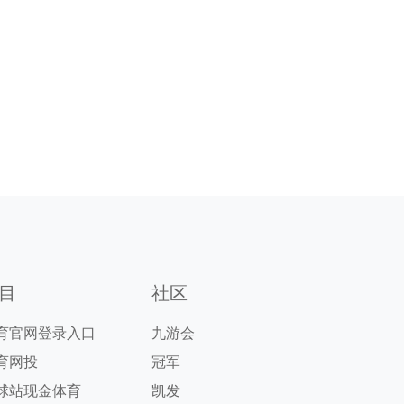
目
社区
育官网登录入口
九游会
育网投
冠军
球站现金体育
凯发