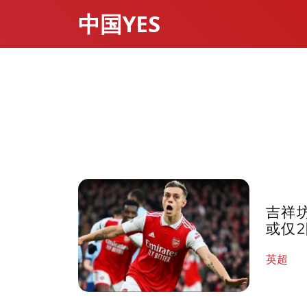
中国YES
吉祥
或仅
英超