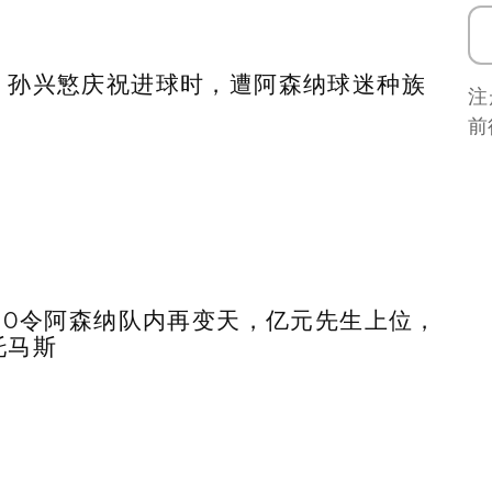
：孙兴慜庆祝进球时，遭阿森纳球迷种族
注
前
1-0令阿森纳队内再变天，亿元先生上位，
托马斯