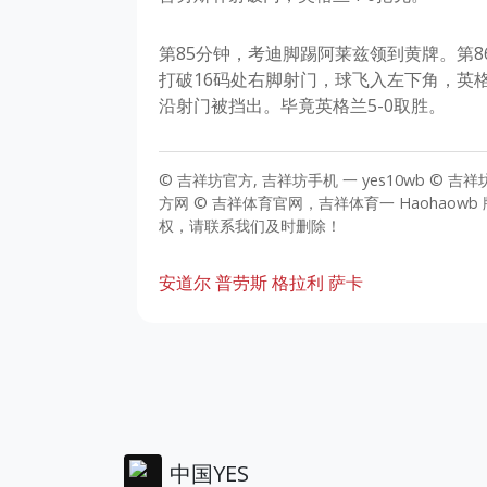
第85分钟，考迪脚踢阿莱兹领到黄牌。第
打破16码处右脚射门，球飞入左下角，英格
沿射门被挡出。毕竟英格兰5-0取胜。
© 吉祥坊官方, 吉祥坊手机 一 yes10wb © 吉祥
方网 © 吉祥体育官网，吉祥体育一 Haohao
权，请联系我们及时删除！
安道尔
普劳斯
格拉利
萨卡
中国YES