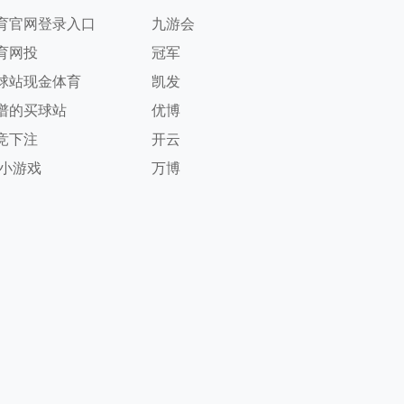
育官网登录入口
九游会
育网投
冠军
球站现金体育
凯发
谱的买球站
优博
竞下注
开云
g小游戏
万博