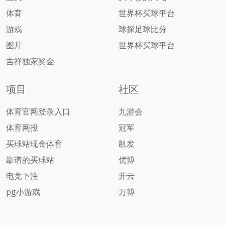
体育
世界杯买球平台
游戏
球探足球比分
图片
世界杯买球平台
吉祥独家奖金
项目
社区
体育官网登录入口
九游会
体育网投
冠军
买球站现金体育
凯发
靠谱的买球站
优博
电竞下注
开云
pg小游戏
万博