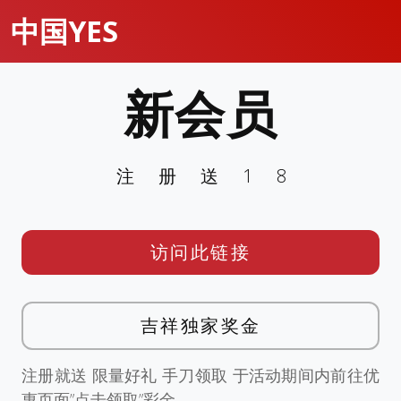
中国YES
新会员
注册送18
访问此链接
吉祥独家奖金
注册就送 限量好礼 手刀领取 于活动期间内前往优
惠页面”点击领取”彩金。