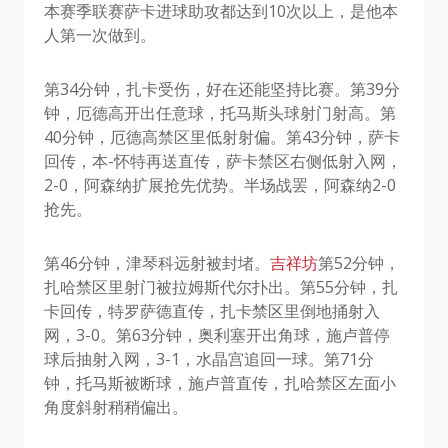
本赛季联赛萨卡进球助攻都达到10次以上，是他本
人第一次做到。
第34分钟，扎卡受伤，好在还能坚持比赛。第39分
钟，厄德高开出任意球，托马斯头球射门射高。第
40分钟，厄德高禁区里低射射偏。第43分钟，萨卡
回传，本-怀特再送直传，萨卡禁区右侧低射入网，
2-0，阿森纳扩展抢先优势。半场战罢，阿森纳2-0
抢先。
第46分钟，津琴科远射被封堵。
吉祥坊
第52分钟，
扎哈禁区里射门被拉姆斯代尔扑出。第55分钟，扎
卡回传，特罗萨德直传，扎卡禁区里倒地捅射入
网，3-0。第63分钟，奥利塞开出角球，施卢普停
球后抽射入网，3-1，水晶宫追回一球。第71分
钟，托马斯被断球，施卢普直传，扎哈禁区左面小
角度斜射稍稍偏出。