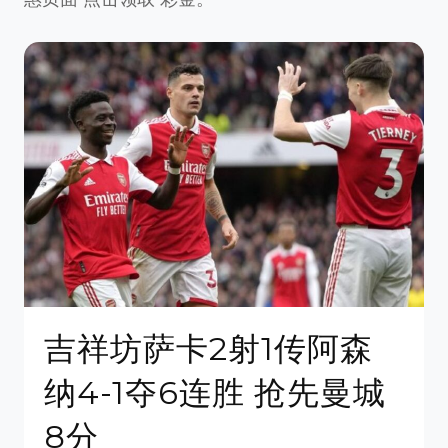
吉祥坊萨卡2射1传阿森
纳4-1夺6连胜 抢先曼城
8分