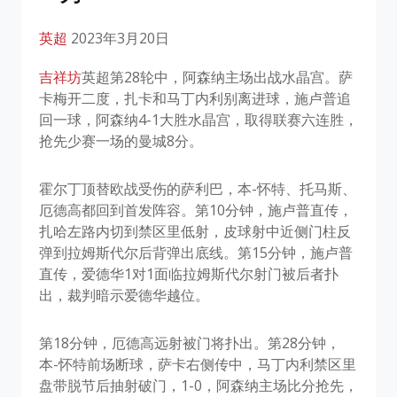
英超
2023年3月20日
吉祥坊
英超第28轮中，阿森纳主场出战水晶宫。萨
卡梅开二度，扎卡和马丁内利别离进球，施卢普追
回一球，阿森纳4-1大胜水晶宫，取得联赛六连胜，
抢先少赛一场的曼城8分。
霍尔丁顶替欧战受伤的萨利巴，本-怀特、托马斯、
厄德高都回到首发阵容。第10分钟，施卢普直传，
扎哈左路内切到禁区里低射，皮球射中近侧门柱反
弹到拉姆斯代尔后背弹出底线。第15分钟，施卢普
直传，爱德华1对1面临拉姆斯代尔射门被后者扑
出，裁判暗示爱德华越位。
第18分钟，厄德高远射被门将扑出。第28分钟，
本-怀特前场断球，萨卡右侧传中，马丁内利禁区里
盘带脱节后抽射破门，1-0，阿森纳主场比分抢先，