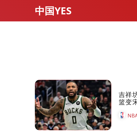
中国YES
吉祥
篮变
NB