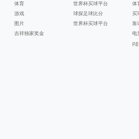
体育
世界杯买球平台
体
游戏
球探足球比分
买
图片
世界杯买球平台
靠
吉祥独家奖金
电
p