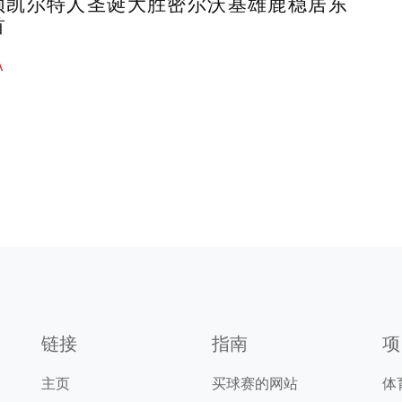
顿凯尔特人圣诞大胜密尔沃基雄鹿稳居东
首
A
链接
指南
项
主页
买球赛的网站
体