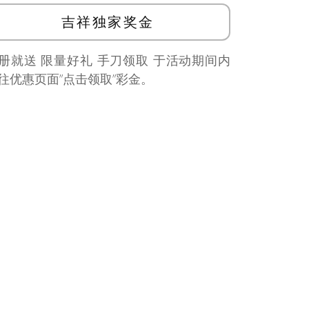
吉祥独家奖金
册就送 限量好礼 手刀领取 于活动期间内
往优惠页面”点击领取”彩金。