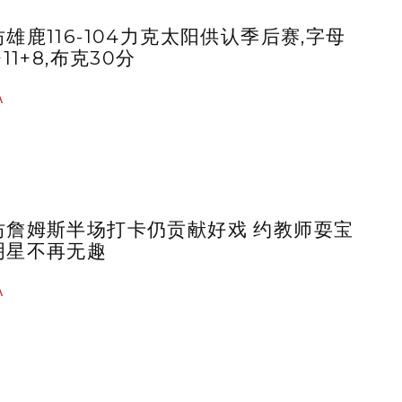
雄鹿116-104力克太阳供认季后赛,字母
+11+8,布克30分
A
坊詹姆斯半场打卡仍贡献好戏 约教师耍宝
明星不再无趣
A