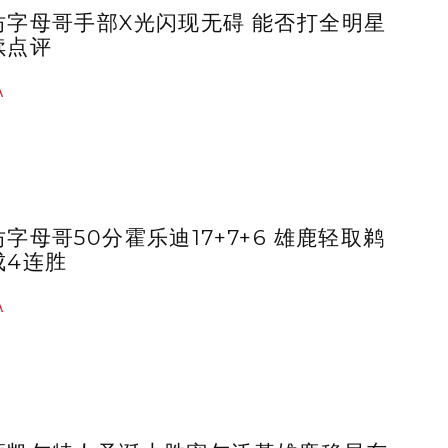
坊字母哥手部X光闪现无碍 能否打全明星
续点评
A
字母哥50分霍乐迪17+7+6 雄鹿轻取鹈
成4连胜
A