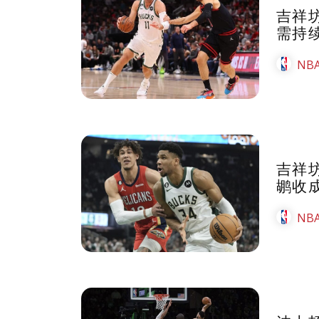
吉祥
需持
NB
吉祥坊
鹕收
NB