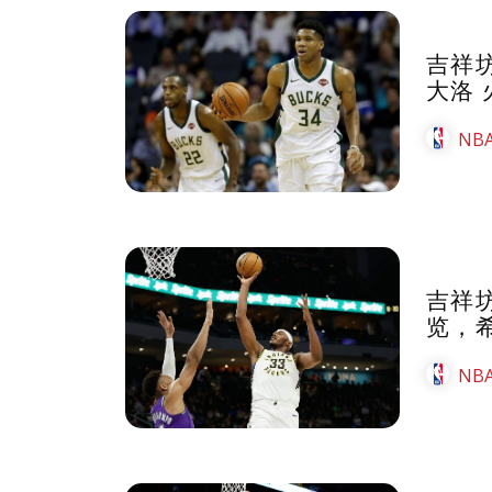
吉祥坊
大洛
NB
吉祥坊
览，
NB