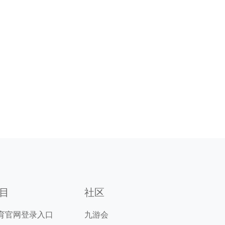
目
社区
育官网登录入口
九游会