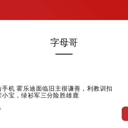
字母哥
坊手机 霍乐迪面临旧主很谦善，利教训扣
宋小宝，绿衫军三分险胜雄鹿
A