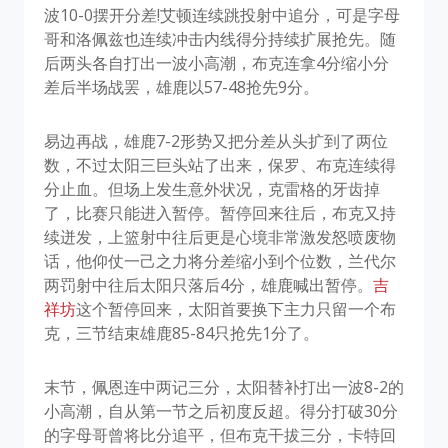
波10-0摆开分差!艾顿连续跳投射中追分，可是字母
哥和洛佩兹也连续冲击内线得分持续扩展抢先。随
后两头各自打出一波小高潮，布克连拿4分缩小分
差后半场战罢，雄鹿以57-48抢先9分。
易边再战，雄鹿7-2形势又把分差从头扩到了两位
数，不过太阳三巨头站了出来，保罗、布克连续得
分止血。但场上发生意外状况，克雷格的牙齿掉
了，比赛只能进入暂停。暂停回来往后，布克又持
续迸发，上篮射中往后更是心境非常激发怒喷废物
话，他仰仗一己之力将分差缩小到个位数，兰代尔
两罚射中往后太阳只落后4分，雄鹿喊出暂停。
吉
祥坊
这个暂停回来，太阳首要换下主力只留一个布
克，三节结束雄鹿85-84只抢先1分了。
末节，佩恩连中两记三分，太阳替补打出一波8-2的
小高潮，自从第一节之后初度反超。得分打破30分
的字母哥曾将比分追平，但布克干拔三分，卡特回