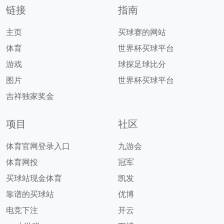
链接
指南
主页
买球赛的网站
体育
世界杯买球平台
游戏
球探足球比分
图片
世界杯买球平台
吉祥独家奖金
项目
社区
体育官网登录入口
九游会
体育网投
冠军
买球站现金体育
凯发
靠谱的买球站
优博
电竞下注
开云