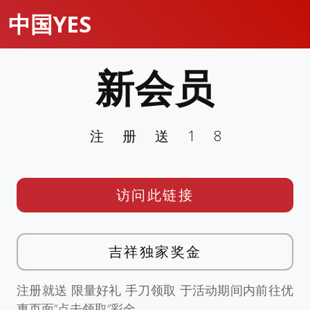
中国YES
新会员
注册送18
访问此链接
吉祥独家奖金
注册就送 限量好礼 手刀领取 于活动期间内前往优
惠页面”点击领取”彩金。