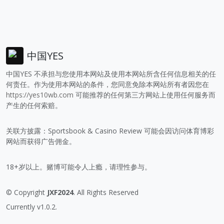
中国YES
中国YES 不承担与您使用本网站及使用本网站所含任何信息相关的任
何责任。作为使用本网站的条件，您同意免除本网站所有者因您在
https://yes10wb.com
可能推荐的任何第三方网站上使用任何服务而
产生的任何索赔。
关联方披露：Sportsbook & Casino Review 可能会因访问体育博彩
网站而获得广告佣金。
18+岁以上。赌博可能令人上瘾，请理性参与。
© Copyright
JXF2024
. All Rights Reserved
Currently v1.0.2.