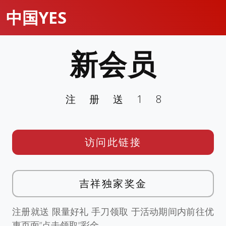
中国YES
新会员
注册送18
访问此链接
吉祥独家奖金
注册就送 限量好礼 手刀领取 于活动期间内前往优
惠页面”点击领取”彩金。