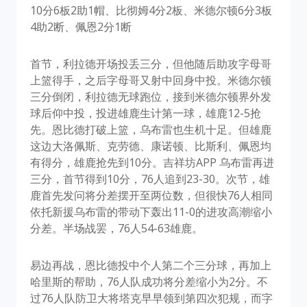
10分6板2助1帽、比彻姆4分2板、米德尔顿6分3板
4助2断、佩恩2分1断
首节，利拉德开场投丢三分，但他随后助攻字母哥
上篮得手，之后字母哥又射中回身中投。米德尔顿
三分倒闭，利拉德无球跑位，接到米德尔顿界外发
球后仰中投，投进雄鹿生计第一球，雄鹿12-5抢
先。恩比德打破上篮，乌布雷也生机十足。但雄鹿
这边大洛佩斯、克劳德、康诺顿、比斯利、佩恩均
有得分，雄鹿抢先到10分。吉祥坊APP 乌布雷再进
三分，首节得到10分，76人追到23-30。次节，雄
鹿首先发问将分差摆开至两位数，但很快76人相同
依托新援乌布雷的带动下轰出11-0的进攻高潮缩小
分差。半场战罢，76人54-63雄鹿。
易边再战，恩比德投中个人第二个三分球，再加上
哈里斯的帮助，76人队成功将分差缩小为2分。不
过76人队防卫大将塔克早早领到第四次犯规，而字