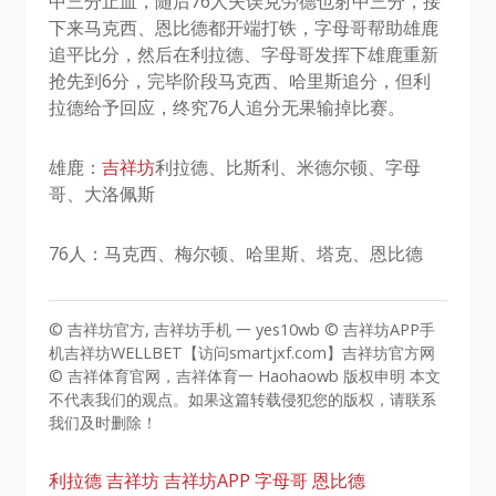
中三分止血，随后76人失误克劳德也射中三分，接
下来马克西、恩比德都开端打铁，字母哥帮助雄鹿
追平比分，然后在利拉德、字母哥发挥下雄鹿重新
抢先到6分，完毕阶段马克西、哈里斯追分，但利
拉德给予回应，终究76人追分无果输掉比赛。
雄鹿：
吉祥坊
利拉德、比斯利、米德尔顿、字母
哥、大洛佩斯
76人：马克西、梅尔顿、哈里斯、塔克、恩比德
© 吉祥坊官方, 吉祥坊手机 一 yes10wb © 吉祥坊APP手
机吉祥坊WELLBET【访问smartjxf.com】吉祥坊官方网
© 吉祥体育官网，吉祥体育一 Haohaowb 版权申明 本文
不代表我们的观点。如果这篇转载侵犯您的版权，请联系
我们及时删除！
利拉德
吉祥坊
吉祥坊APP
字母哥
恩比德