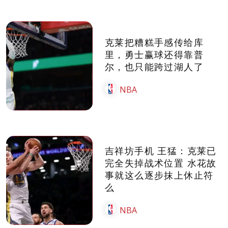
克莱把糟糕手感传给库
里，勇士赢球还得靠普
尔，也只能跨过湖人了
NBA
吉祥坊手机 王猛：克莱已
完全失掉战术位置 水花故
事就这么逐步抹上休止符
么
NBA