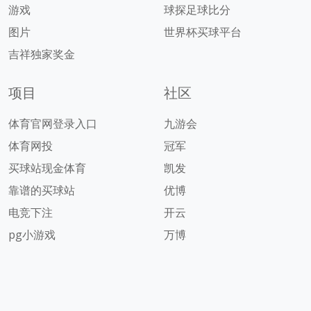
游戏
球探足球比分
图片
世界杯买球平台
吉祥独家奖金
项目
社区
体育官网登录入口
九游会
体育网投
冠军
买球站现金体育
凯发
靠谱的买球站
优博
电竞下注
开云
pg小游戏
万博