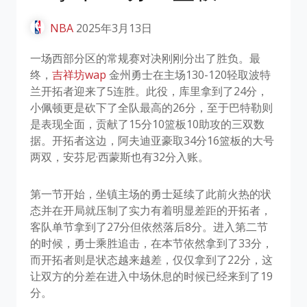
NBA
2025年3月13日
一场西部分区的常规赛对决刚刚分出了胜负。最
终，
吉祥坊wap
金州勇士在主场130-120轻取波特
兰开拓者迎来了5连胜。此役，库里拿到了24分，
小佩顿更是砍下了全队最高的26分，至于巴特勒则
是表现全面，贡献了15分10篮板10助攻的三双数
据。开拓者这边，阿夫迪亚豪取34分16篮板的大号
两双，安芬尼·西蒙斯也有32分入账。
第一节开始，坐镇主场的勇士延续了此前火热的状
态并在开局就压制了实力有着明显差距的开拓者，
客队单节拿到了27分但依然落后8分。进入第二节
的时候，勇士乘胜追击，在本节依然拿到了33分，
而开拓者则是状态越来越差，仅仅拿到了22分，这
让双方的分差在进入中场休息的时候已经来到了19
分。