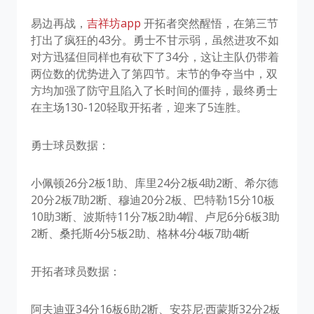
易边再战，
吉祥坊app
开拓者突然醒悟，在第三节
打出了疯狂的43分。勇士不甘示弱，虽然进攻不如
对方迅猛但同样也有砍下了34分，这让主队仍带着
两位数的优势进入了第四节。末节的争夺当中，双
方均加强了防守且陷入了长时间的僵持，最终勇士
在主场130-120轻取开拓者，迎来了5连胜。
勇士球员数据：
小佩顿26分2板1助、库里24分2板4助2断、希尔德
20分2板7助2断、穆迪20分2板、巴特勒15分10板
10助3断、波斯特11分7板2助4帽、卢尼6分6板3助
2断、桑托斯4分5板2助、格林4分4板7助4断
开拓者球员数据：
阿夫迪亚34分16板6助2断、安芬尼·西蒙斯32分2板