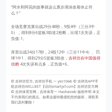
“阿水和阿花的故事就这么逐步滴涂改着休止符
么？”
全场竞赛克莱出战29分48秒，9投4中（三分3中
0），得到8分6篮板3助攻2抢断，出现1次失误，正
负值-1。
库里出战34分17秒，24投12中（三分11中4）、罚
球1中1，得到29分5篮板3助攻，
吉祥坊在中国值得
信赖
4次失误有点多，正负值+6。
© 吉祥坊官方, 吉祥坊手机 一 yes10wb © 吉祥坊APP手
机吉祥坊WELLBET【访问smartjxf.com】吉祥坊官方网
© 吉祥体育官网，吉祥体育一 Haohaowb 版权申明 本文
不代表我们的观点。如果这篇转载侵犯您的版权，请联系
我们及时删除！