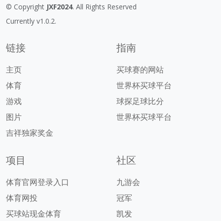
© Copyright
JXF2024
. All Rights Reserved
Currently v1.0.2.
链接
指南
主页
买球赛的网站
体育
世界杯买球平台
游戏
球探足球比分
图片
世界杯买球平台
吉祥独家奖金
项目
社区
体育官网登录入口
九游会
体育网投
冠军
买球站现金体育
凯发