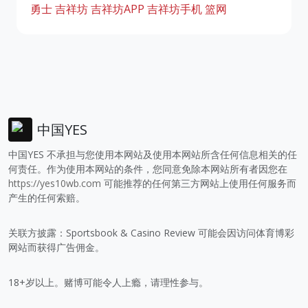
勇士
吉祥坊
吉祥坊APP
吉祥坊手机
篮网
中国YES
中国YES 不承担与您使用本网站及使用本网站所含任何信息相关的任
何责任。作为使用本网站的条件，您同意免除本网站所有者因您在
https://yes10wb.com
可能推荐的任何第三方网站上使用任何服务而
产生的任何索赔。
关联方披露：Sportsbook & Casino Review 可能会因访问体育博彩
网站而获得广告佣金。
18+岁以上。赌博可能令人上瘾，请理性参与。