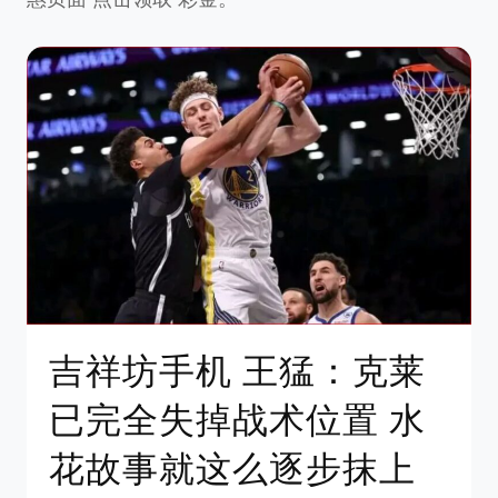
吉祥坊手机 王猛：克莱
已完全失掉战术位置 水
花故事就这么逐步抹上