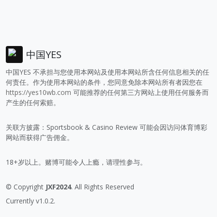
中国YES
中国YES 不承担与您使用本网站及使用本网站所含任何信息相关的任
何责任。作为使用本网站的条件，您同意免除本网站所有者因您在
https://yes10wb.com
可能推荐的任何第三方网站上使用任何服务而
产生的任何索赔。
关联方披露：Sportsbook & Casino Review 可能会因访问体育博彩
网站而获得广告佣金。
18+岁以上。赌博可能令人上瘾，请理性参与。
© Copyright
JXF2024
. All Rights Reserved
Currently v1.0.2.