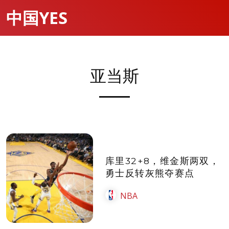
中国YES
亚当斯
库里32+8，维金斯两双，
勇士反转灰熊夺赛点
NBA