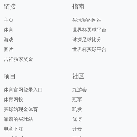
链接
指南
主页
买球赛的网站
体育
世界杯买球平台
游戏
球探足球比分
图片
世界杯买球平台
吉祥独家奖金
项目
社区
体育官网登录入口
九游会
体育网投
冠军
买球站现金体育
凯发
靠谱的买球站
优博
电竞下注
开云