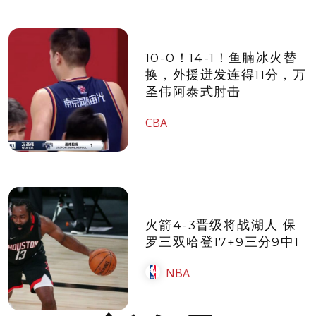
10-0！14-1！鱼腩冰火替
换，外援迸发连得11分，万
圣伟阿泰式肘击
CBA
火箭4-3晋级将战湖人 保
罗三双哈登17+9三分9中1
NBA