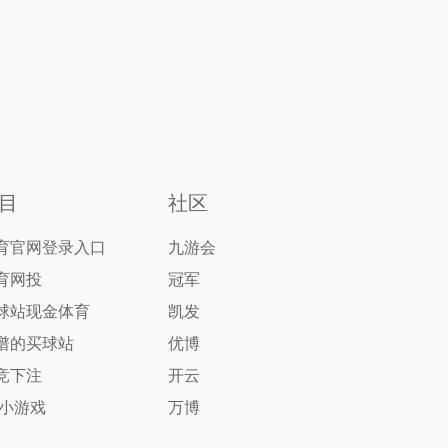
目
社区
育官网登录入口
九游会
育网投
冠军
球站现金体育
凯发
谱的买球站
优博
竞下注
开云
g小游戏
万博