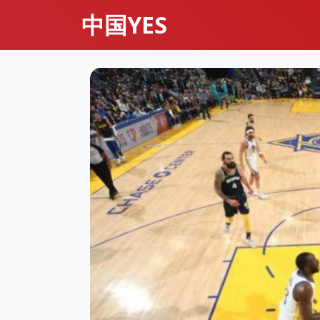
中国YES