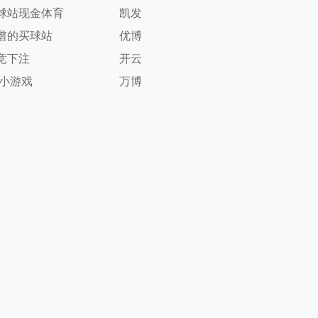
球站现金体育
凯发
谱的买球站
优博
竞下注
开云
g小游戏
万博