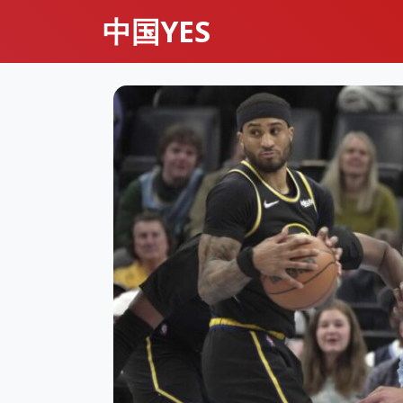
中国YES