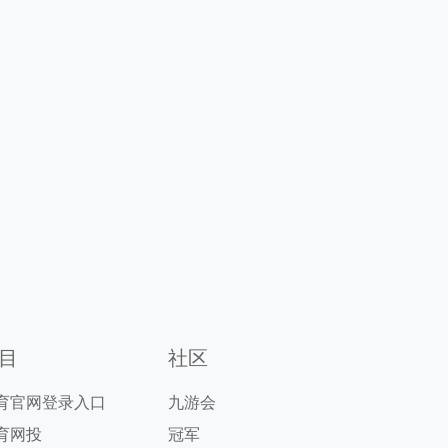
目
社区
育官网登录入口
九游会
育网投
冠军