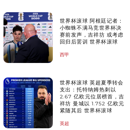
世界杯滚球 阿根廷记者：
小蜘蛛不满马竞世界杯决
赛前发声，吉祥坊 或考虑
回归后罢训 世界杯滚球
西甲
世界杯滚球 英超夏季转会
支出：托特纳姆热刺以
2.67 亿欧元位居榜首，吉
祥坊 曼城以 1.752 亿欧元
紧随其后 世界杯滚球
英超