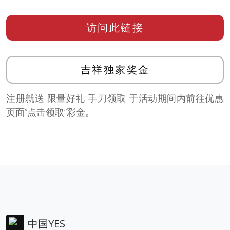
访问此链接
吉祥独家奖金
注册就送 限量好礼 手刀领取 于活动期间内前往优惠
页面”点击领取”彩金。
中国YES