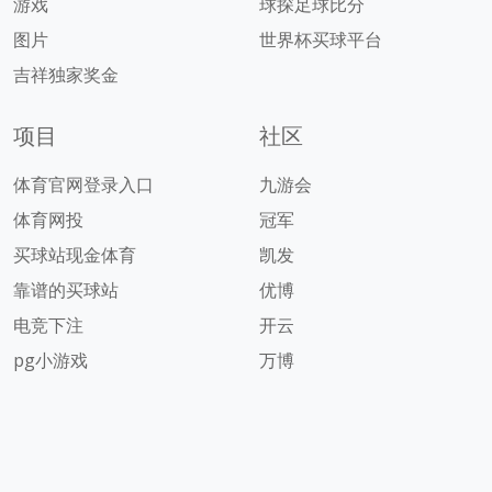
游戏
球探足球比分
图片
世界杯买球平台
吉祥独家奖金
项目
社区
体育官网登录入口
九游会
体育网投
冠军
买球站现金体育
凯发
靠谱的买球站
优博
电竞下注
开云
pg小游戏
万博