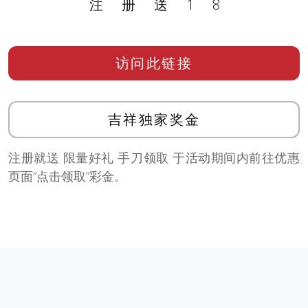
注册送18
访问此链接
吉祥独家奖金
注册就送 限量好礼 手刀领取 于活动期间内前往优惠
页面”点击领取”彩金。