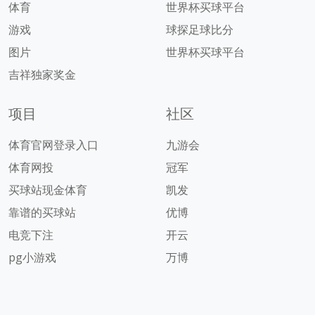
体育
世界杯买球平台
游戏
球探足球比分
图片
世界杯买球平台
吉祥独家奖金
项目
社区
体育官网登录入口
九游会
体育网投
冠军
买球站现金体育
凯发
靠谱的买球站
优博
电竞下注
开云
pg小游戏
万博