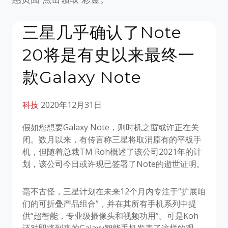
三星几乎确认了Note
20将是有史以来最终一
款Galaxy Note
科技
2020年12月31日
假如您想要Galaxy Note，则时机之窗或许正在关
闭。数月以来，有传言称三星将取消原有的平板手
机，但随着总裁TM Roh概述了该公司2021年的计
划，该公司今日或许现已签署了Note的逝世证明。
毫不古怪，三星计划在未来12个月内专注于“扩展咱
们的可折叠产品组合”，并在其所有手机系列中提
供“超智能，专业级摄像头和视频功用”。可是Koh