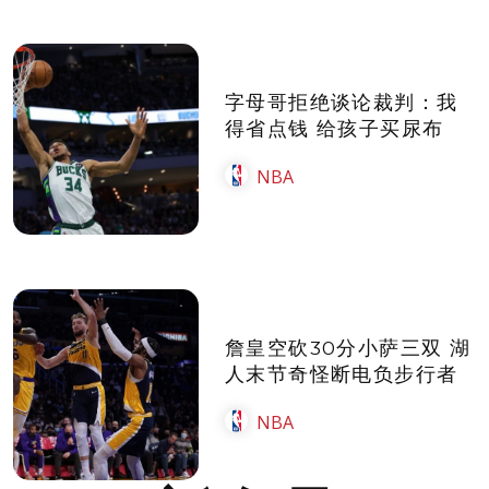
字母哥拒绝谈论裁判：我
得省点钱 给孩子买尿布
NBA
詹皇空砍30分小萨三双 湖
人末节奇怪断电负步行者
NBA