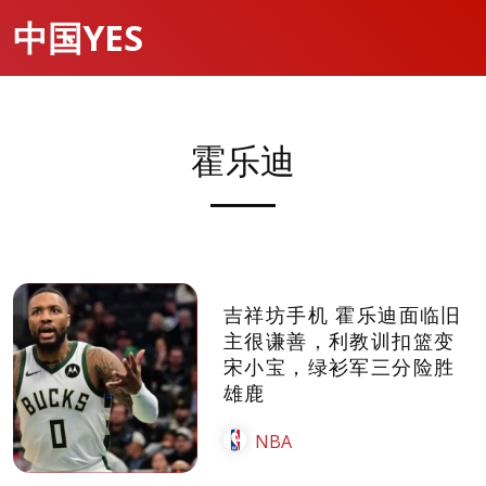
中国YES
霍乐迪
吉祥坊手机 霍乐迪面临旧
主很谦善，利教训扣篮变
宋小宝，绿衫军三分险胜
雄鹿
NBA