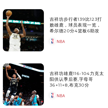
吉祥坊步行者139比123打
败雄鹿，球员表现一览，
希尔德20分4篮板6助攻
NBA
吉祥坊雄鹿116-104力克太
阳供认季后赛,字母哥
36+11+8,布克30分
NBA