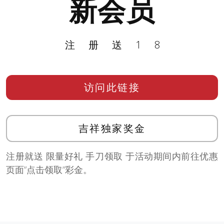
新会员
注册送18
访问此链接
吉祥独家奖金
注册就送 限量好礼 手刀领取 于活动期间内前往优惠
页面”点击领取”彩金。