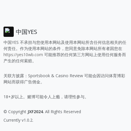
中国YES
中国YES 不承担与您使用本网站及使用本网站所含任何信息相关的任
何责任。作为使用本网站的条件，您同意免除本网站所有者因您在
https://yes10wb.com
可能推荐的任何第三方网站上使用任何服务而
产生的任何索赔。
关联方披露：Sportsbook & Casino Review 可能会因访问体育博彩
网站而获得广告佣金。
18+岁以上。赌博可能令人上瘾，请理性参与。
© Copyright
JXF2024
. All Rights Reserved
Currently v1.0.2.