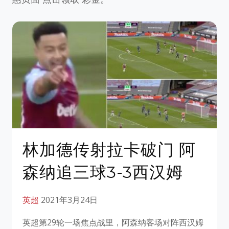
林加德传射拉卡破门 阿
森纳追三球3-3西汉姆
英超
2021年3月24日
英超第29轮一场焦点战里，阿森纳客场对阵西汉姆