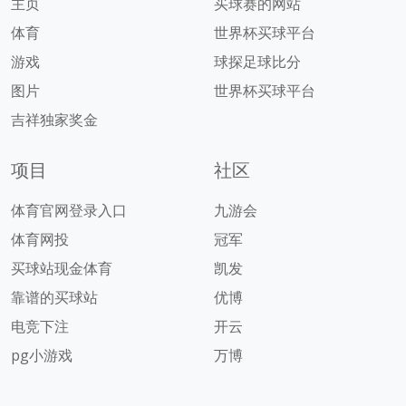
主页
买球赛的网站
体育
世界杯买球平台
游戏
球探足球比分
图片
世界杯买球平台
吉祥独家奖金
项目
社区
体育官网登录入口
九游会
体育网投
冠军
买球站现金体育
凯发
靠谱的买球站
优博
电竞下注
开云
pg小游戏
万博