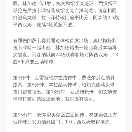
联。林加德1传1射，鲍文和绍切克进球，西汉姆三
球抢先后拉卡泽特造成绍切克自摆乌龙，道森相同
打进乌龙球，拉卡泽特破门追平比分，阿森纳3-3战
平西汉姆，连续4轮英超不败。
有腿伤的萨卡赛前通过体检首发出场，奥巴梅扬和
拉卡泽特一起出战，林加德错失一轮比赛后本场再
次首发。阿森纳以前24场联赛客场对阵西汉姆，13
胜8平只要三场输球。
第3分钟，克雷斯维尔左路传中，曹法尔后点抽射
踢高。第9分钟，本拉赫马传球，绍切克连续头球
攻门都被挡出。第13分钟，西汉姆长传，鲍文胸部
停球打破到禁区里倒地，裁判没有表示。
第15分钟，安东尼奥禁区左面回传，林加德弧顶方
位停球后发力抽射破门，1-0，西汉姆取得抢先。