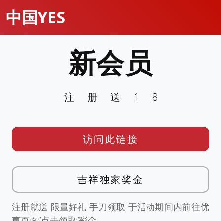
中国YES
新会员
注册送18
访问此链接
吉祥独家奖金
注册就送 限量好礼 手刀领取 于活动期间内前往优
惠页面”点击领取”彩金。