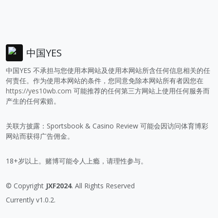
中国YES
中国YES 不承担与您使用本网站及使用本网站所含任何信息相关的任
何责任。作为使用本网站的条件，您同意免除本网站所有者因您在
https://yes10wb.com
可能推荐的任何第三方网站上使用任何服务而
产生的任何索赔。
关联方披露：Sportsbook & Casino Review 可能会因访问体育博彩
网站而获得广告佣金。
18+岁以上。赌博可能令人上瘾，请理性参与。
© Copyright
JXF2024
. All Rights Reserved
Currently v1.0.2.