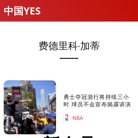
中国YES
费德里科·加蒂
勇士夺冠游行将持续三小
时 球员不会宣布揭露讲演
NBA