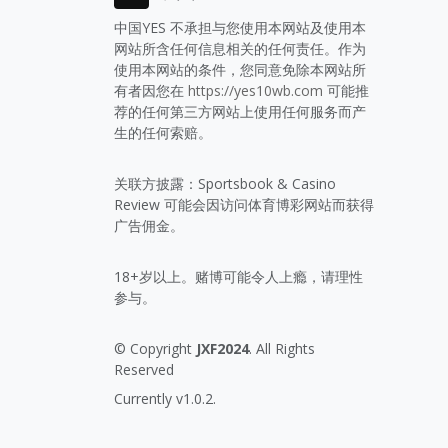
中国YES 不承担与您使用本网站及使用本
网站所含任何信息相关的任何责任。作为
使用本网站的条件，您同意免除本网站所
有者因您在
https://yes10wb.com
可能推
荐的任何第三方网站上使用任何服务而产
生的任何索赔。
关联方披露：Sportsbook & Casino
Review 可能会因访问体育博彩网站而获得
广告佣金。
18+岁以上。赌博可能令人上瘾，请理性
参与。
© Copyright
JXF2024
. All Rights
Reserved
Currently v1.0.2.