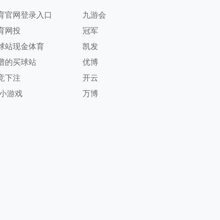
育官网登录入口
九游会
育网投
冠军
球站现金体育
凯发
谱的买球站
优博
竞下注
开云
g小游戏
万博