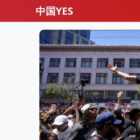
中国YES