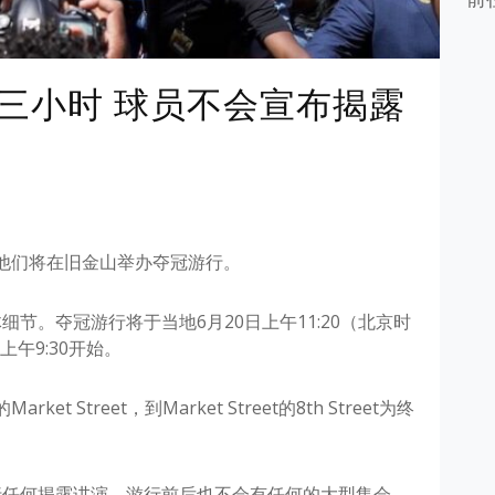
三小时 球员不会宣布揭露
天他们将在旧金山举办夺冠游行。
节。夺冠游行将于当地6月20日上午11:20（北京时
上午9:30开始。
et Street，到Market Street的8th Street为终
不会进行任何揭露讲演，游行前后也不会有任何的大型集会。