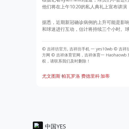
他们将在上午10:20的私人典礼上宣布讲
据悉，近期新冠确诊病例的上升可能是影
和球迷进行互动，估计将持续三个小时。
© 吉祥坊官方, 吉祥坊手机 一 yes10wb © 吉祥
方网 © 吉祥体育官网，吉祥体育一 Haohao
权，请联系我们及时删除！
尤文图斯
帕瓦罗洛
费德里科·加蒂
中国YES