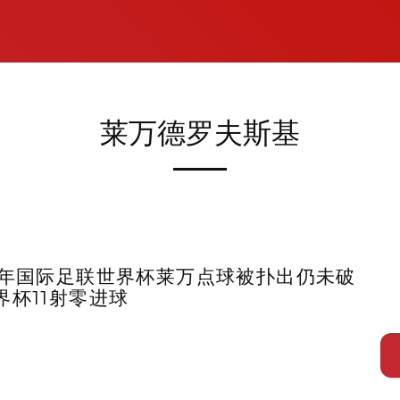
莱万德罗夫斯基
22年国际足联世界杯莱万点球被扑出仍未破
界杯11射零进球