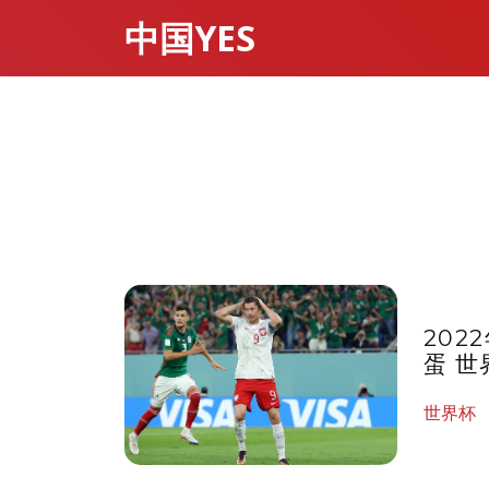
中国YES
20
蛋 世
世界杯