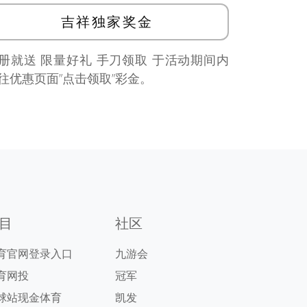
吉祥独家奖金
册就送 限量好礼 手刀领取 于活动期间内
往优惠页面”点击领取”彩金。
目
社区
育官网登录入口
九游会
育网投
冠军
球站现金体育
凯发