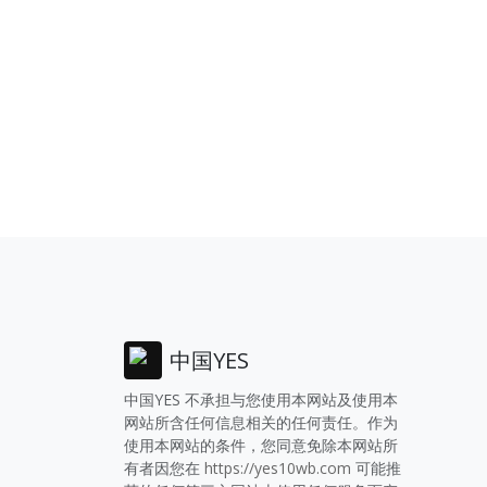
中国YES
中国YES 不承担与您使用本网站及使用本
网站所含任何信息相关的任何责任。作为
使用本网站的条件，您同意免除本网站所
有者因您在
https://yes10wb.com
可能推