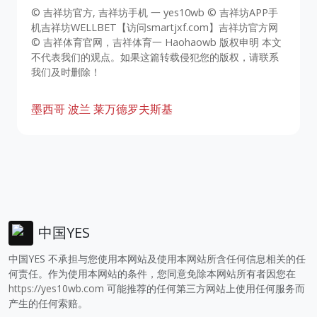
© 吉祥坊官方, 吉祥坊手机 一 yes10wb © 吉祥坊APP手
机吉祥坊WELLBET【访问smartjxf.com】吉祥坊官方网
© 吉祥体育官网，吉祥体育一 Haohaowb 版权申明 本文
不代表我们的观点。如果这篇转载侵犯您的版权，请联系
我们及时删除！
墨西哥
波兰
莱万德罗夫斯基
中国YES
中国YES 不承担与您使用本网站及使用本网站所含任何信息相关的任
何责任。作为使用本网站的条件，您同意免除本网站所有者因您在
https://yes10wb.com
可能推荐的任何第三方网站上使用任何服务而
产生的任何索赔。