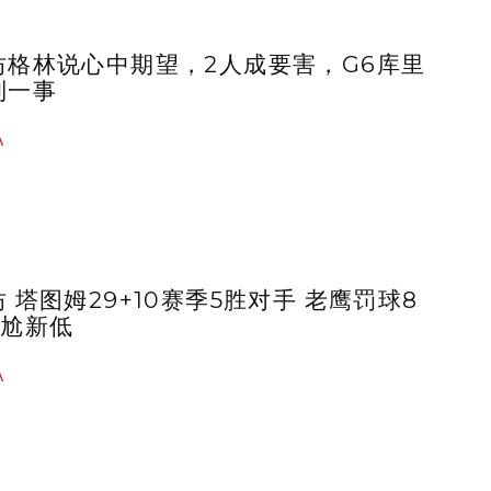
坊格林说心中期望，2人成要害，G6库里
到一事
A
 塔图姆29+10赛季5胜对手 老鹰罚球8
尴尬新低
A