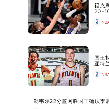
福克斯
20+1
NB
国王
亚特
NB
勒韦尔22分篮网胜国王确认季后