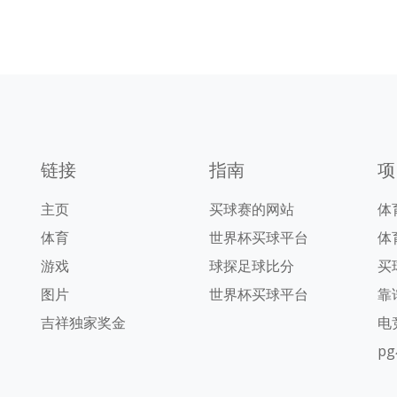
链接
指南
项
主页
买球赛的网站
体
体育
世界杯买球平台
体
游戏
球探足球比分
买
图片
世界杯买球平台
靠
吉祥独家奖金
电
p