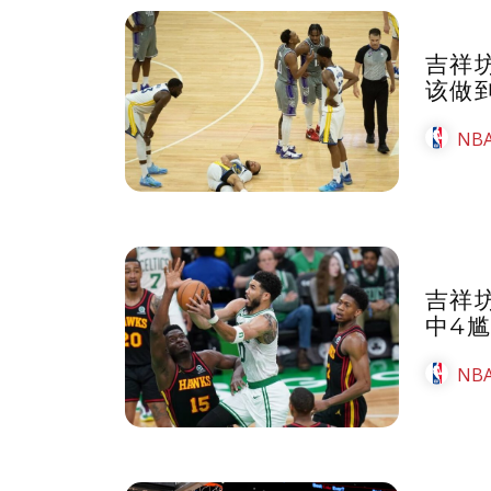
吉祥
该做
NB
吉祥坊
中4
NB