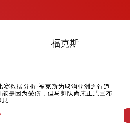
福克斯
A比赛数据分析-福克斯为取消亚洲之行道
可能是因为受伤，但马刺队尚未正式宣布
消息
A