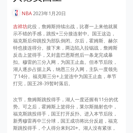
NBA
2023年1月20日
吉祥坊
此役，詹姆斯持续出战，比赛一上来他就展
示不错的手感，跳投+三分接连射中。国王这边，
福克斯后仰跳投为部队倒闭。尔后，霍姆斯、赫尔
特也接连得分。接下来，两边陷入拉锯战，詹姆斯
反击上篮得手，又封盖巴恩斯然后一条龙完成暴
扣。穆雷的三分入网，为国王止血。但本节后段，
湖人逐步占据上风，纳恩三分入网，主队一度领先
了14分。福克斯三分+上篮连中为国王止血，单节
打完，国王28-39暂时落后。
次节，詹姆斯跳投得手，湖人一度还握有11分的优
势。可之后，霍姆斯上篮得分，莱尔斯抛射也中，
福克斯跳投得手，国王打开反扑。进入本节后段，
新秀穆雷再中三分球，国王成功将比分反超，福克
斯跳投得手，个人得分来到20+。湖人没有紧张，