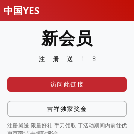
中国YES
新会员
注册送18
访问此链接
吉祥独家奖金
注册就送 限量好礼 手刀领取 于活动期间内前往优
惠页面”点击领取”彩金。