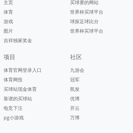
主页
买球赛的网站
体育
世界杯买球平台
游戏
球探足球比分
图片
世界杯买球平台
吉祥独家奖金
项目
社区
体育官网登录入口
九游会
体育网投
冠军
买球站现金体育
凯发
靠谱的买球站
优博
电竞下注
开云
pg小游戏
万博