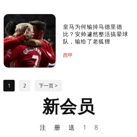
皇马为何输掉马德里德
比？安帅遽然整活搞晕球
队，输给了老狐狸
西甲
1
2
下一页 >
新会员
注册送18