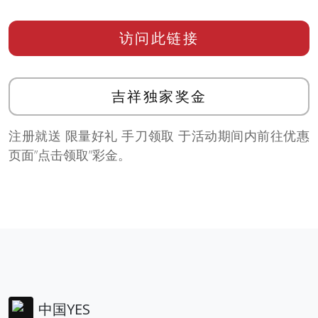
访问此链接
吉祥独家奖金
注册就送 限量好礼 手刀领取 于活动期间内前往优惠
页面”点击领取”彩金。
中国YES