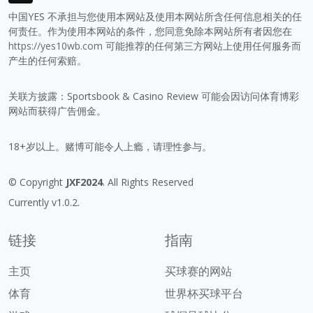
中国YES 不承担与您使用本网站及使用本网站所含任何信息相关的任
何责任。作为使用本网站的条件，您同意免除本网站所有者因您在
https://yes10wb.com
可能推荐的任何第三方网站上使用任何服务而
产生的任何索赔。
关联方披露：Sportsbook & Casino Review 可能会因访问体育博彩
网站而获得广告佣金。
18+岁以上。赌博可能令人上瘾，请理性参与。
© Copyright
JXF2024
. All Rights Reserved
Currently v1.0.2.
链接
指南
主页
买球赛的网站
体育
世界杯买球平台