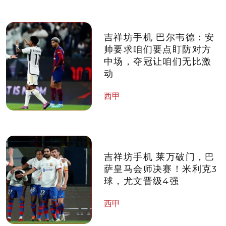
吉祥坊手机 巴尔韦德：安
帅要求咱们要点盯防对方
中场，夺冠让咱们无比激
动
西甲
吉祥坊手机 莱万破门，巴
萨皇马会师决赛！米利克3
球，尤文晋级4强
西甲