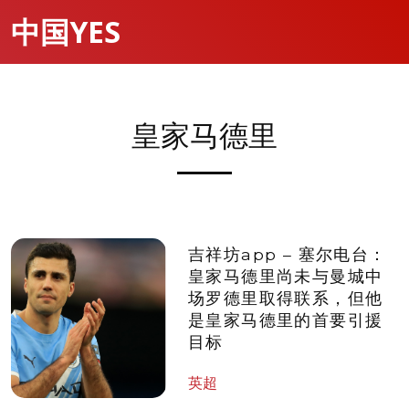
中国YES
皇家马德里
吉祥坊app – 塞尔电台：
皇家马德里尚未与曼城中
场罗德里取得联系，但他
是皇家马德里的首要引援
目标
英超