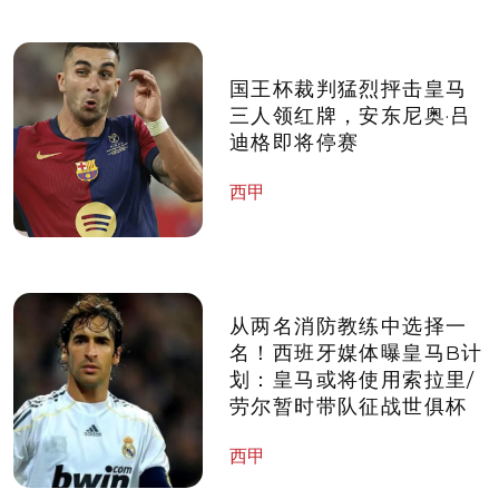
国王杯裁判猛烈抨击皇马
三人领红牌，安东尼奥·吕
迪格即将停赛
西甲
从两名消防教练中选择一
名！西班牙媒体曝皇马B计
划：皇马或将使用索拉里/
劳尔暂时带队征战世俱杯
西甲