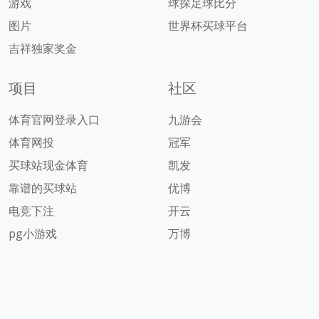
游戏
球探足球比分
图片
世界杯买球平台
吉祥独家奖金
项目
社区
体育官网登录入口
九游会
体育网投
冠军
买球站现金体育
凯发
靠谱的买球站
优博
电竞下注
开云
pg小游戏
万博