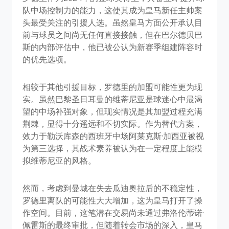
队中场控制力的能力，这使其成为皇马新任主帅案
头最受关注的引援人选。虽然皇马方面公开承认目
前与球员之间尚无任何直接接触，但在巴尔德贝巴
斯的内部评估中，他已被公认为新赛季组建阵容时
的优先选项。
相较于其他引援目标，罗德里的加盟可能性更为现
实。虽然巴黎圣日耳曼的维蒂尼亚是球迷心中最渴
望的中场补强对象，但现实情况是其加盟过程充满
荆棘，显得十分遥远和不切实际。作为替代方案，
效力于勒沃库森的西班牙中场阿莱克斯·加西亚被视
为第三选择，其战术素养被认为在一定程度上能模
拟维蒂尼亚的风格。
然而，考虑到曼城在失去瓜迪奥拉后的不稳定性，
罗德里离队的可能性大大增加，这为皇马打开了操
作空间。目前，这笔潜在交易尚未通过弗洛伦蒂诺·
佩雷斯的最终审批，但随着转会市场的深入，皇马