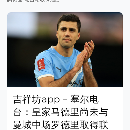
吉祥坊app – 塞尔电
台：皇家马德里尚未与
曼城中场罗德里取得联