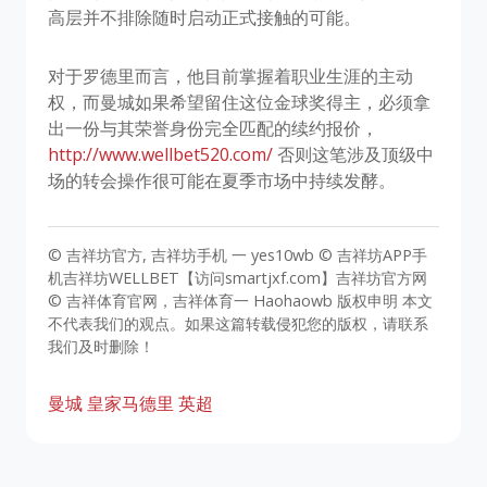
高层并不排除随时启动正式接触的可能。
对于罗德里而言，他目前掌握着职业生涯的主动
权，而曼城如果希望留住这位金球奖得主，必须拿
出一份与其荣誉身份完全匹配的续约报价，
http://www.wellbet520.com/
否则这笔涉及顶级中
场的转会操作很可能在夏季市场中持续发酵。
© 吉祥坊官方, 吉祥坊手机 一 yes10wb © 吉祥坊APP手
机吉祥坊WELLBET【访问smartjxf.com】吉祥坊官方网
© 吉祥体育官网，吉祥体育一 Haohaowb 版权申明 本文
不代表我们的观点。如果这篇转载侵犯您的版权，请联系
我们及时删除！
曼城
皇家马德里
英超