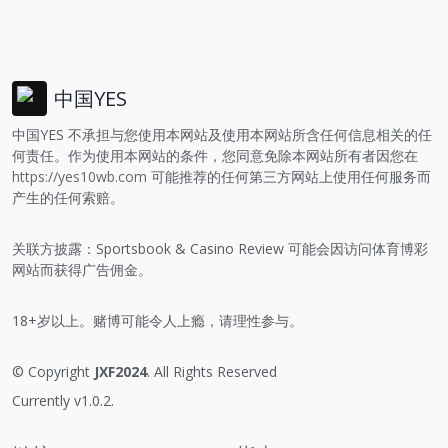
中国YES
中国YES 不承担与您使用本网站及使用本网站所含任何信息相关的任
何责任。作为使用本网站的条件，您同意免除本网站所有者因您在
https://yes10wb.com
可能推荐的任何第三方网站上使用任何服务而
产生的任何索赔。
关联方披露：Sportsbook & Casino Review 可能会因访问体育博彩
网站而获得广告佣金。
18+岁以上。赌博可能令人上瘾，请理性参与。
© Copyright
JXF2024
. All Rights Reserved
Currently v1.0.2.