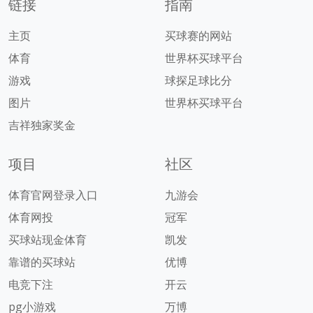
链接
指南
主页
买球赛的网站
体育
世界杯买球平台
游戏
球探足球比分
图片
世界杯买球平台
吉祥独家奖金
项目
社区
体育官网登录入口
九游会
体育网投
冠军
买球站现金体育
凯发
靠谱的买球站
优博
电竞下注
开云
pg小游戏
万博