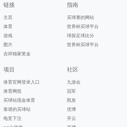
链接
指南
主页
买球赛的网站
体育
世界杯买球平台
游戏
球探足球比分
图片
世界杯买球平台
吉祥独家奖金
项目
社区
体育官网登录入口
九游会
体育网投
冠军
买球站现金体育
凯发
靠谱的买球站
优博
电竞下注
开云