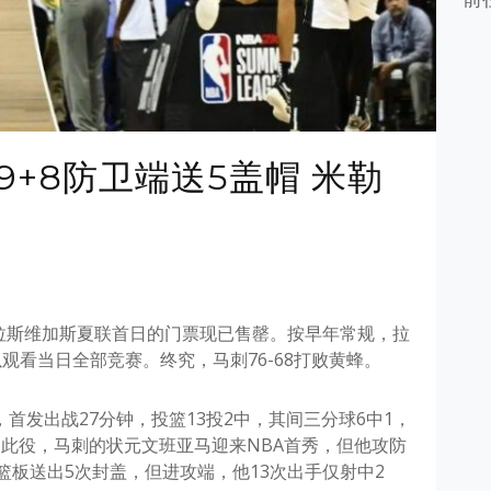
+8防卫端送5盖帽 米勒
日拉斯维加斯夏联首日的门票现已售罄。按早年常规，拉
观看当日全部竞赛。终究，马刺76-68打败黄蜂。
首发出战27分钟，投篮13投2中，其间三分球6中1，
误。此役，马刺的状元文班亚马迎来NBA首秀，但他攻防
篮板送出5次封盖，但进攻端，他13次出手仅射中2