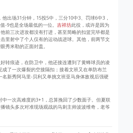
出场31分钟，15投5中，三分10中3、罚球6中3，
负值-9也是全场最低的一位。
吉祥坊
此役，或许是因为
，他前三次进攻都没有打进，甚至简略的扣篮完毕都是
反击里射中了个人仅有的运动战进球。其他，前两节文
榜眼秀米勒的正面封盖。
点好转痕迹，在防卫中，他还接连遭到了黄蜂球员的凌
完成了一次爆裂的空接隔扣；接着文班又在单防布兰
一名新秀阿马里-贝利又单挑文班亚马身体敌视后强硬
射中一次高难度的3+1，总算挽回了少数面子。但夏联
转播镜头多次对准现场观战的马刺主帅波波维奇，老爷