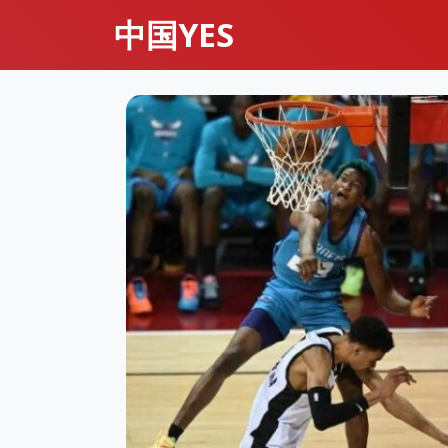
中国YES