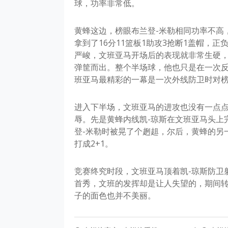
球，功率非常低。
黄蜂这边，榜眼布兰登-米勒相同功率不高，他
拿到了16分11篮板1助攻3抢断1盖帽，正
严峻，文班亚马开场后的表现就非常生硬
弹筐而出。整个半场球，他也只是在一次
班亚马最精彩的一幕是一次外线防卫时对
进入下半场，文班亚马的进攻也没有一点
辱。先是黄蜂内线凯-琼斯在文班亚马头上
登-米勒时被晃了个趔趄，尔后，黄蜂的另
打成2+1。
竞赛终究时段，文班亚马顶着凯-琼斯防卫
首秀，文班的发挥却是让人失望的，期间
子的面色也并不美丽。