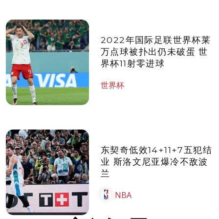
2022年国际足联世界杯莱
万点球被扑出仍未破蛋 世
界杯11射零进球
世界杯
东契奇低效14+11+7五犯结
业 斯洛文尼亚爆冷不敌波
兰
NBA