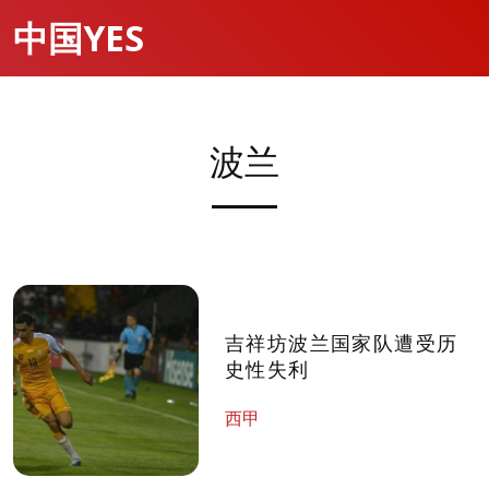
中国YES
波兰
吉祥坊波兰国家队遭受历
史性失利
西甲