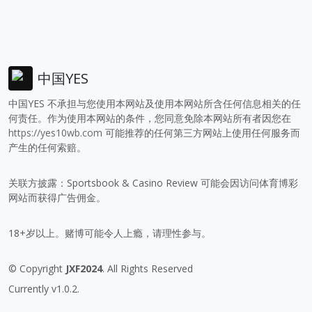
中国YES
中国YES 不承担与您使用本网站及使用本网站所含任何信息相关的任
何责任。作为使用本网站的条件，您同意免除本网站所有者因您在
https://yes10wb.com
可能推荐的任何第三方网站上使用任何服务而
产生的任何索赔。
关联方披露：Sportsbook & Casino Review 可能会因访问体育博彩
网站而获得广告佣金。
18+岁以上。赌博可能令人上瘾，请理性参与。
© Copyright
JXF2024
. All Rights Reserved
Currently v1.0.2.