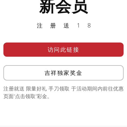
新会员
注册送18
访问此链接
吉祥独家奖金
注册就送 限量好礼 手刀领取 于活动期间内前往优惠
页面”点击领取”彩金。