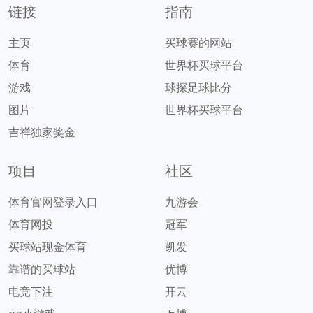
链接
指南
主页
买球赛的网站
体育
世界杯买球平台
游戏
球探足球比分
图片
世界杯买球平台
吉祥独家奖金
项目
社区
体育官网登录入口
九游会
体育网投
冠军
买球站现金体育
凯发
靠谱的买球站
优博
电竞下注
开云