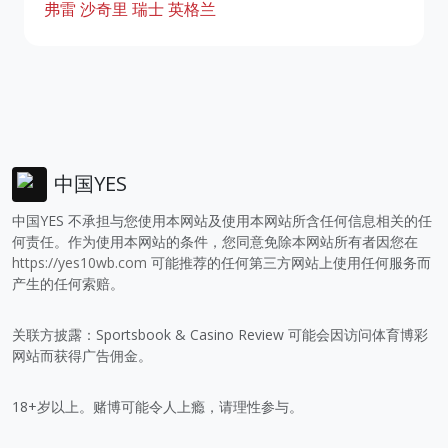
弗雷
沙奇里
瑞士
英格兰
中国YES
中国YES 不承担与您使用本网站及使用本网站所含任何信息相关的任
何责任。作为使用本网站的条件，您同意免除本网站所有者因您在
https://yes10wb.com
可能推荐的任何第三方网站上使用任何服务而
产生的任何索赔。
关联方披露：Sportsbook & Casino Review 可能会因访问体育博彩
网站而获得广告佣金。
18+岁以上。赌博可能令人上瘾，请理性参与。