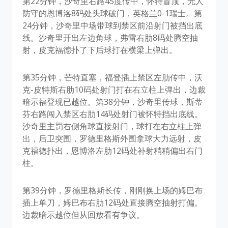
第22分钟，沙奇里右路45度传中，怀特冒顶，无人
防守的恩博洛8码处头球破门，英格兰0-1瑞士。第
24分钟，沙奇里中场带球到禁区前沿射门被挡出底
线。沙奇里开出左边角球，弗雷右肋8码处腾空抽
射，皮克福德扑了下后球打在横梁上弹出。
第35分钟，芒特直塞，福登插上禁区左肋传中，沃
克-皮特斯右肋10码处射门打在右立柱上弹出，边裁
暗示福登现已越位。第38分钟，沙奇里传球，斯蒂
芬右路闯入禁区右肋14码处射门被怀特挡出底线。
沙奇里主罚右侧角球直接射门，球打在右立柱上弹
出，后卫突围，罗德里格斯外围拿球大力远射，皮
克福德扑出，恩博洛左肋12码处补射稍稍偏出右门
柱。
第39分钟，罗德里格斯长传，刚刚换上场的姆巴布
插上单刀，姆巴布右肋12码处直接腾空抽射打偏。
边裁暗示越位但从回放看有争议。