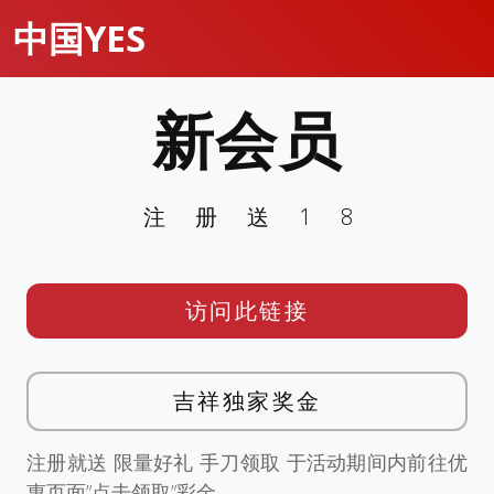
中国YES
新会员
注册送18
访问此链接
吉祥独家奖金
注册就送 限量好礼 手刀领取 于活动期间内前往优
惠页面”点击领取”彩金。