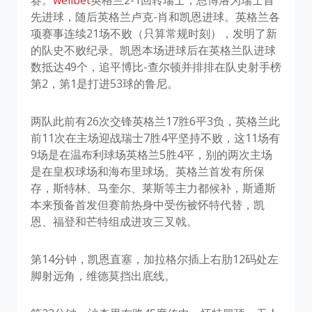
先进球，随后英格兰卢克-肖和凯恩进球。英格兰各
项赛事连续21场不败（只算常规时刻），发明了新
的队史不败纪录。凯恩本场进球后在英格兰队进球
数抵达49个，追平博比-查尔顿并排排在队史射手榜
第2，第1是打进53球的鲁尼。
两队此前有26次交锋英格兰17胜6平3负，英格兰此
前11次在主场迎战瑞士7胜4平坚持不败，这11场有
9场是在温布利球场英格兰5胜4平，别的两次主场
是在皇权球场和海布里球场。英格兰首发有所保
存，斯特林、马奎尔、莱斯等主力都候补，斯通斯
本来预备首发但赛前热身中受伤被怀特代替，凯
恩、福登和芒特组成进攻三叉戟。
第14分钟，凯恩直塞，加拉格尔插上右肋12码处左
脚射远角，维德莫挡出底线。