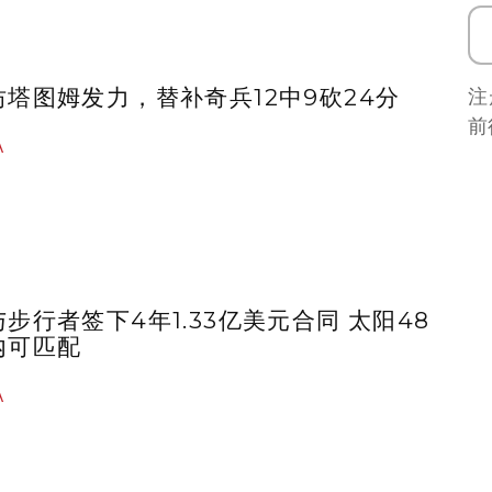
注
坊塔图姆发力，替补奇兵12中9砍24分
前
A
步行者签下4年1.33亿美元合同 太阳48
内可匹配
A