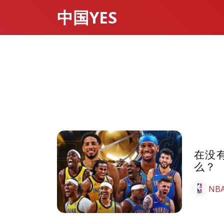
中国YES
在没
么？
NB