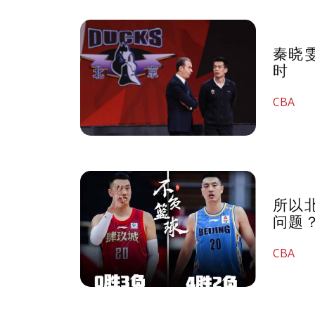
秦晓
时
CBA
所以
问题
CBA