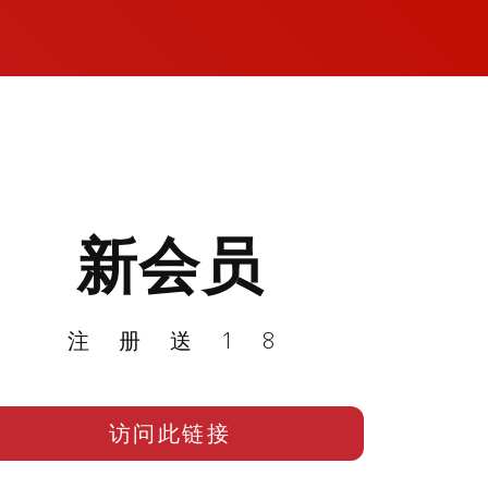
新会员
注册送18
访问此链接