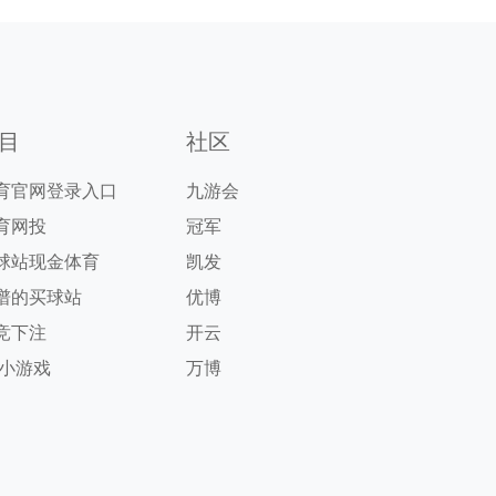
目
社区
育官网登录入口
九游会
育网投
冠军
球站现金体育
凯发
谱的买球站
优博
竞下注
开云
g小游戏
万博