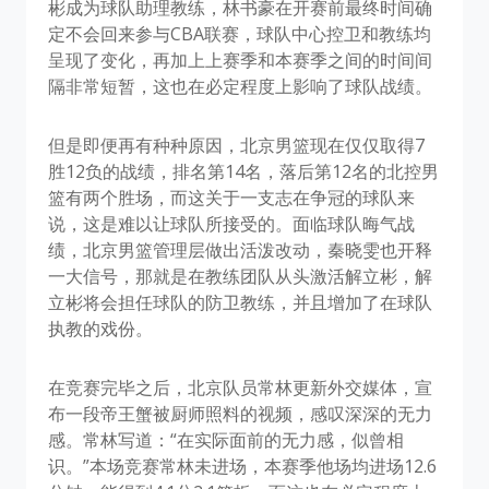
彬成为球队助理教练，林书豪在开赛前最终时间确
定不会回来参与CBA联赛，球队中心控卫和教练均
呈现了变化，再加上上赛季和本赛季之间的时间间
隔非常短暂，这也在必定程度上影响了球队战绩。
但是即便再有种种原因，北京男篮现在仅仅取得7
胜12负的战绩，排名第14名，落后第12名的北控男
篮有两个胜场，而这关于一支志在争冠的球队来
说，这是难以让球队所接受的。面临球队晦气战
绩，北京男篮管理层做出活泼改动，秦晓雯也开释
一大信号，那就是在教练团队从头激活解立彬，解
立彬将会担任球队的防卫教练，并且增加了在球队
执教的戏份。
在竞赛完毕之后，北京队员常林更新外交媒体，宣
布一段帝王蟹被厨师照料的视频，感叹深深的无力
感。常林写道：“在实际面前的无力感，似曾相
识。”本场竞赛常林未进场，本赛季他场均进场12.6