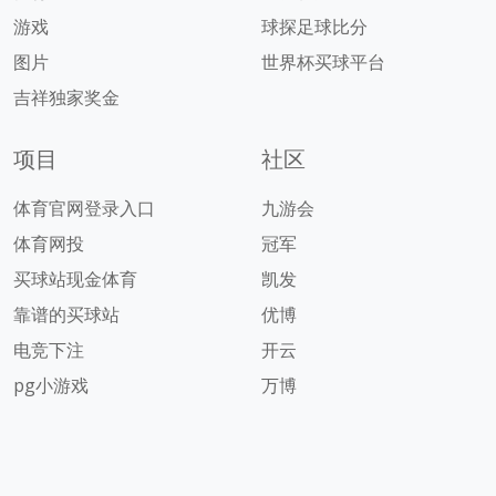
游戏
球探足球比分
图片
世界杯买球平台
吉祥独家奖金
项目
社区
体育官网登录入口
九游会
体育网投
冠军
买球站现金体育
凯发
靠谱的买球站
优博
电竞下注
开云
pg小游戏
万博