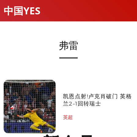
中国YES
弗雷
凯恩点射!卢克肖破门 英格
兰2-1回转瑞士
英超