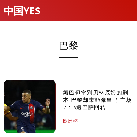
中国YES
巴黎
姆巴佩拿到贝林厄姆的剧
本 巴黎却未能像皇马 主场
2：3遭巴萨回转
欧洲杯