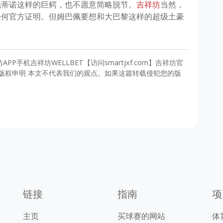
伦蒂诺这样的巨鳄，也不愿意简略脱节。
吉祥坊
当然，
任何官方证明。但姆巴佩要想和大巴黎这样的超级土豪
坊APP手机吉祥坊WELLBET【访问smartjxf.com】吉祥坊官
wb 版权申明 本文不代表我们的观点。如果这篇转载侵犯您的版
链接
指南
项
主页
买球赛的网站
体