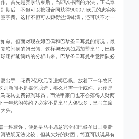
操作。首先是赛季结束后，当即以书面的办法，正式奉
到期后，不但可以按照合同获得9000万欧元的忠实奖
的签字费。这样不但可以赚得盆满钵满，还可以不才一
才如命。但面对现在姆巴佩和巴黎圣日耳曼的情况，最
恢复悠闲身的姆巴佩。这样姆巴佩如愿加盟皇马，巴黎
的球迷都能简略的分析出来。巴黎圣日耳曼生意团队必
夏出手，花费2亿欧元引进姆巴佩。放着下一年悠闲
这则新闻不是媒体臆造，那么只需一个或许。那便是
皇马花转会费得到球员，而法甲豪门也不会落得人财两
下一年悠闲签约？必定不是皇马人傻钱多，皇马主席
冤大头。
需一种或许，便是皇马不愿意完全和巴黎圣日耳曼撕
银河战舰无法比较，但其欠好的财团，简直可以说具有