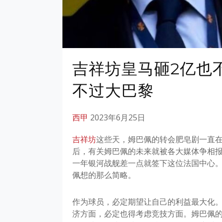
吉祥坊皇马砸2亿也
不过大巴黎
西甲
2023年6月25日
吉祥坊
这些天，姆巴佩的转会肥皂剧一直
后，有关姆巴佩的未来就被各大媒体争相
一年银河战舰差一点就签下这位法国中心
佩想的那么简略。
作为球员，必定期望让自己的利益最大化。
济方面，必定也得考虑竞技方面。姆巴佩的