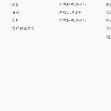
体育
世界杯买球平台
体
游戏
球探足球比分
买
图片
世界杯买球平台
靠
吉祥独家奖金
电
p