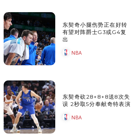
东契奇小腿伤势正在好转
有望对阵爵士G3或G4复
出
NBA
东契奇砍28+8+8送8次失
误 2秒取5分奉献奇特表演
NBA