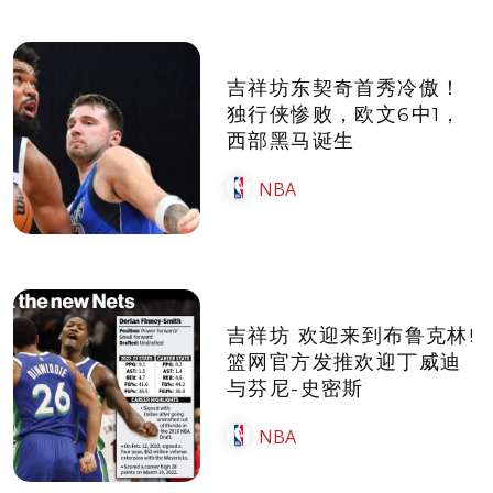
吉祥坊东契奇首秀冷傲！
独行侠惨败，欧文6中1，
西部黑马诞生
NBA
吉祥坊 欢迎来到布鲁克林!
篮网官方发推欢迎丁威迪
与芬尼-史密斯
NBA