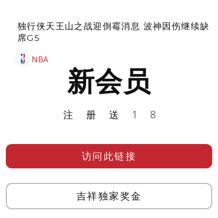
独行侠天王山之战迎倒霉消息 波神因伤继续缺
席G5
NBA
新会员
注册送18
访问此链接
吉祥独家奖金