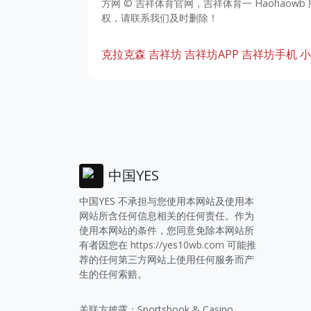
方网 © 吉祥体育官网，吉祥体育一 Haohao
权，请联系我们及时删除！
克拉克森
吉祥坊
吉祥坊APP
吉祥坊手机
小
中国YES
中国YES 不承担与您使用本网站及使用本
网站所含任何信息相关的任何责任。作为
使用本网站的条件，您同意免除本网站所
有者因您在
https://yes10wb.com
可能推
荐的任何第三方网站上使用任何服务而产
生的任何索赔。
关联方披露：Sportsbook & Casino