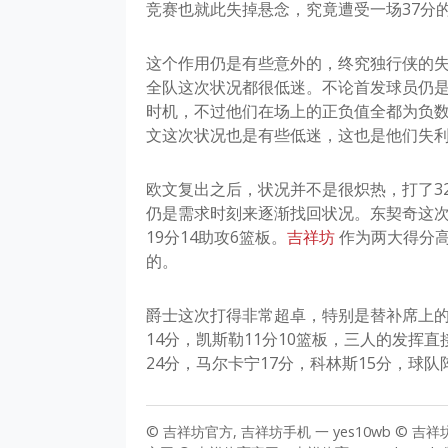
竞赛也就此失掉悬念，究竟遭受一场37分
这个作用仍是有些意外的，终究独行侠的
全队这次状况都很低迷。不论首发球员仍是
时机，不过他们在场上的正负值全都为负数
文这次状况也是有些低迷，这也是他们失
欧文复出之后，状况并不是很炽热，打了32分
仍是需求时刻来逐渐找回状况。东契奇这次状
19分14助攻6篮板。
吉祥坊
作为两大得分高
的。
爵士这次打得非常超卓，特别是替补席上的表
14分，凯斯勒11分10篮板，三人的发挥
24分，马尔卡宁17分，科林斯15分，球
© 吉祥坊官方, 吉祥坊手机 一 yes10wb © 吉祥