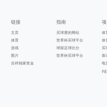
链接
指南
项
主页
买球赛的网站
体
体育
世界杯买球平台
体
游戏
球探足球比分
买
图片
世界杯买球平台
靠
吉祥独家奖金
电
p