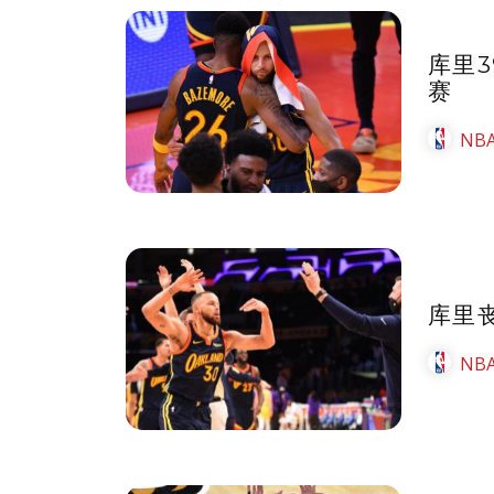
库里3
赛
NB
库里丧
NB