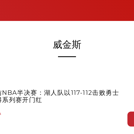
威金斯
NBA半决赛：湖人队以117-112击败勇士
得系列赛开门红
A