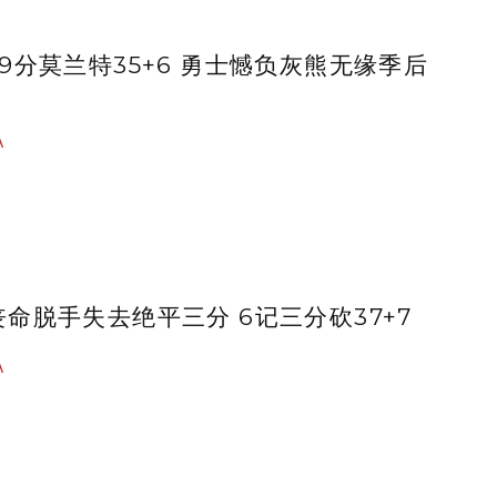
9分莫兰特35+6 勇士憾负灰熊无缘季后
A
命脱手失去绝平三分 6记三分砍37+7
A