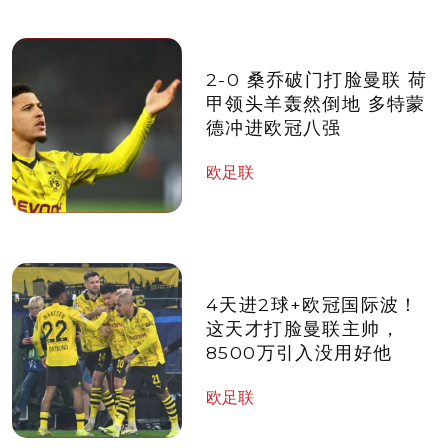
2-0 桑乔破门打脸曼联 荷
甲领头羊轰然倒地 多特蒙
德冲进欧冠八强
欧足联
4天进2球+欧冠国际波！
这天才打脸曼联主帅，
8500万引入没用好他
欧足联