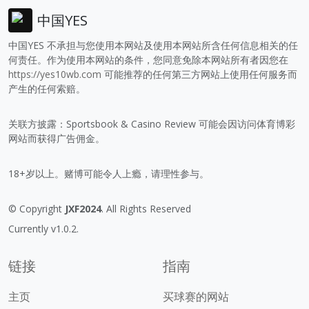
中国YES
中国YES 不承担与您使用本网站及使用本网站所含任何信息相关的任
何责任。作为使用本网站的条件，您同意免除本网站所有者因您在
https://yes10wb.com
可能推荐的任何第三方网站上使用任何服务而
产生的任何索赔。
关联方披露：Sportsbook & Casino Review 可能会因访问体育博彩
网站而获得广告佣金。
18+岁以上。赌博可能令人上瘾，请理性参与。
© Copyright
JXF2024
. All Rights Reserved
Currently v1.0.2.
链接
指南
主页
买球赛的网站