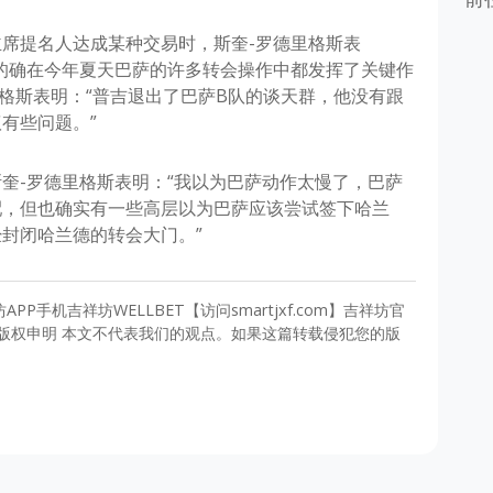
席提名人达成某种交易时，斯奎-罗德里格斯表
的确在今年夏天巴萨的许多转会操作中都发挥了关键作
里格斯表明：“普吉退出了巴萨B队的谈天群，他没有跟
有些问题。”
奎-罗德里格斯表明：“我以为巴萨动作太慢了，巴萨
配，但也确实有一些高层以为巴萨应该尝试签下哈兰
封闭哈兰德的转会大门。”
坊APP手机吉祥坊WELLBET【访问smartjxf.com】吉祥坊官
wb 版权申明 本文不代表我们的观点。如果这篇转载侵犯您的版