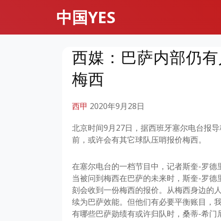
中国YES
西媒：巴萨内部仍有
梅西
西甲
2020年9月28日
北京时间9月27日，据西班牙塞尔电台报
前，或许会有其它球队压哨报价梅西。
在塞尔电台的一档节目中，记者斯奎-罗德
当被问到梅西在巴萨的未来时，斯奎-罗德
刻会收到一份梅西的报价。从梅西身边的
续为巴萨效能。但他们有必要平衡账目，我
有哪些巴萨勋绩有或许归队时，桑蒂-希门