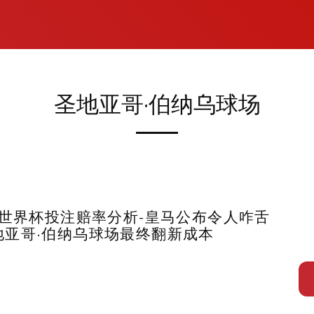
圣地亚哥·伯纳乌球场
26世界杯投注赔率分析-皇马公布令人咋舌
地亚哥·伯纳乌球场最终翻新成本