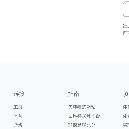
注
前
链接
指南
项
主页
买球赛的网站
体
体育
世界杯买球平台
体
游戏
球探足球比分
买