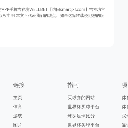
坊APP手机吉祥坊WELLBET【访问smartjxf.com】吉祥坊官
wb 版权申明 本文不代表我们的观点。如果这篇转载侵犯您的版
链接
指南
项
主页
买球赛的网站
体
体育
世界杯买球平台
体
游戏
球探足球比分
买
图片
世界杯买球平台
靠