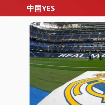
中国YES