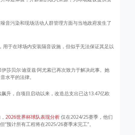
在噪音污染和现场活动人群管理方面与当地政府发生了
欧元，用于在球场内安装隔音设施，但似乎无法保证其足以
区主席伊莎贝尔·迪亚兹·阿尤索已再次致力于解决此事。她
噪音水平的法律。
飙升，自项目启动以来，改造总支出已达13.47亿欧
的，
2026世界杯球队表现分析
仅在2024/25赛季，他们
“预计所有工程将在2025/26赛季末完工”。